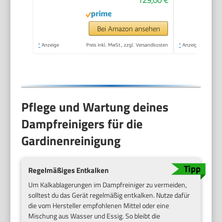
bar, Aufheizzeit: 6,5
min., Heizleistung:
1.500 W, mit
Bei Amazon ansehen
Bodenreinigungsset
*
Anzeige
Preis inkl. MwSt., zzgl. Versandkosten
*
Anzeige
EasyFix und 3
Düsen,Single
Pflege und Wartung deines
Dampfreinigers für die
Gardinenreinigung
Regelmäßiges Entkalken
Um Kalkablagerungen im Dampfreiniger zu vermeiden,
solltest du das Gerät regelmäßig entkalken. Nutze dafür
die vom Hersteller empfohlenen Mittel oder eine
Mischung aus Wasser und Essig. So bleibt die