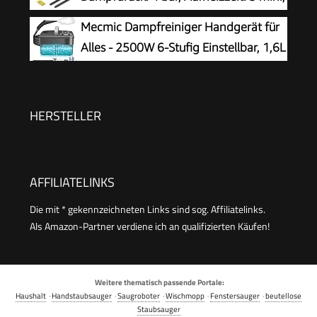
Natürlich,Steam Cleaner für Boden, Küche, Bad,
Fläche: ca. 130 m², Tank: 0,5 l + 1,3 l,
Mecmic Dampfreiniger Handgerät für
Fenster, Polster & Auto
inkl. Bodenreinigungsset EasyFix, Düsen,
Alles - 2500W 6-Stufig Einstellbar, 1,6L
Mikrofaser-Überzug und Bürsten, Weiß
Wassertank, 120 °C Dampf, 15s
Aufheizzeit, Tragbar mit 10 Zubehörteilen,
Dampfreinigung für Boden,
HERSTELLER
Polstermöbel,Fenster,Auto
AFFILIATELINKS
Die mit * gekennzeichneten Links sind sog. Affiliatelinks.
Als Amazon-Partner verdiene ich an qualifizierten Käufen!
Weitere thematisch passende Portale:
Haushalt
·
Handstaubsauger
·
Saugroboter
·
Wischmopp
·
Fenstersauger
·
beutellose
Staubsauger