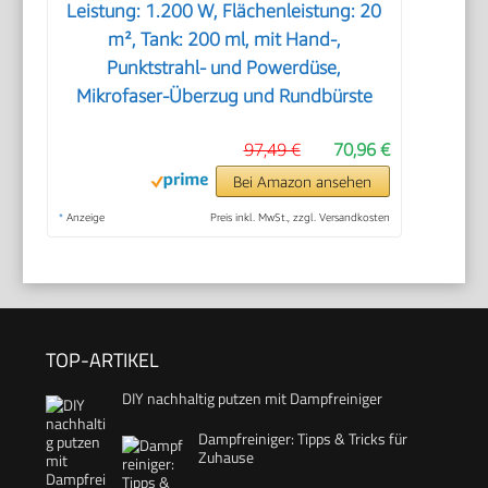
Leistung: 1.200 W, Flächenleistung: 20
m², Tank: 200 ml, mit Hand-,
Punktstrahl- und Powerdüse,
Mikrofaser-Überzug und Rundbürste
97,49 €
70,96 €
Bei Amazon ansehen
*
Anzeige
Preis inkl. MwSt., zzgl. Versandkosten
TOP-ARTIKEL
DIY nachhaltig putzen mit Dampfreiniger
Dampfreiniger: Tipps & Tricks für
Zuhause