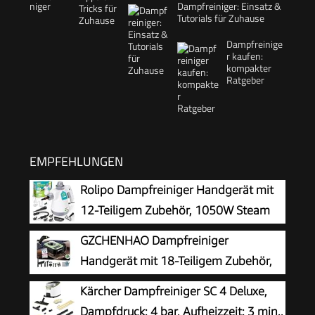
Dampfreiniger: Einsatz &
Tutorials für Zuhause
Dampfreinige
r kaufen:
kompakter
Ratgeber
EMPFEHLUNGEN
Rolipo Dampfreiniger Handgerät mit
12-Teiligem Zubehör, 1050W Steam
Cleaner für Haushalt, Küche, Bad,
GZCHENHAO Dampfreiniger
Fenster, Polster & Auto–100% Chemiefrei,
Handgerät mit 18-Teiligem Zubehör,
Hochdruck-Dampf gegen Schmutz Fett &
2500W & 9s Turbo-Dampf mit 5 BAR
Kärcher Dampfreiniger SC 4 Deluxe,
Bakterien
Druck – 99,99% Reinigung & 100%
Dampfdruck: 4 bar, Aufheizzeit: 3 min.,