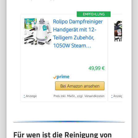
EMPFEHLUNG
Rolipo Dampfreiniger
Handgerät mit 12-
Teiligem Zubehör,
1050W Steam
Cleaner für Haushalt,
Küche, Bad, Fenster,
49,99 €
Polster & Auto–100%
Chemiefrei,
Hochdruck-Dampf
Bei Amazon ansehen
gegen Schmutz Fett
*
Anzeige
Preis inkl. MwSt., zzgl. Versandkosten
*
Anzeige
& Bakterien
Für wen ist die Reinigung von