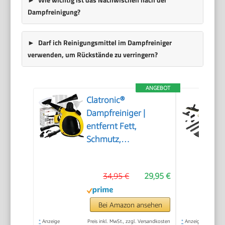
Dampfreinigung?
Darf ich Reinigungsmittel im Dampfreiniger
verwenden, um Rückstände zu verringern?
ANGEBOT
Clatronic®
Dampfreiniger |
entfernt Fett,
Schmutz,
Verunreinigungen |
für Auto, Küche, Bad,
34,95 €
29,95 €
Polster | chemiefrei |
Steam Cleaner | 360°
Dampfdüse |
Bei Amazon ansehen
Handgerät mit 5 m
*
Anzeige
Preis inkl. MwSt., zzgl. Versandkosten
*
Anzeige