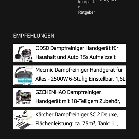
EMPFEHLUNGEN
ODSD Dampfreiniger Handgerät für
Haushalt und Auto 15s Aufheizzeit
Mecmic Dampfreiniger Handgerät für
Alles - 2500W 6-Stufig Einstellbar, 1,6L
Wassertank, 120 °C Dampf, 15s
GZCHENHAO Dampfreiniger
Aufheizzeit, Tragbar mit 10 Zubehörteilen,
Handgerät mit 18-Teiligem Zubehör,
Dampfreinigung für Boden,
2500W & 9s Turbo-Dampf mit 5 BAR
Kärcher Dampfreiniger SC 2 Deluxe,
Polstermöbel,Fenster,Auto
Druck – 99,99% Reinigung & 100%
Flächenleistung: ca. 75m², Tank: 1 l,
Natürlich,Steam Cleaner für Boden, Küche, Bad,
Dampfdruck: max. 3,2 bar, Aufheizzeit:
Fenster, Polster & Auto