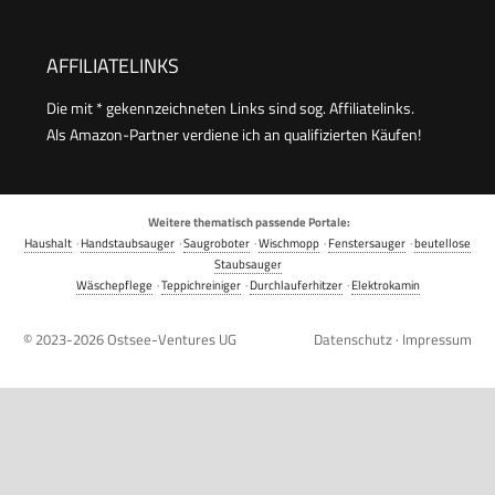
AFFILIATELINKS
Die mit * gekennzeichneten Links sind sog. Affiliatelinks.
Als Amazon-Partner verdiene ich an qualifizierten Käufen!
Weitere thematisch passende Portale:
Haushalt
·
Handstaubsauger
·
Saugroboter
·
Wischmopp
·
Fenstersauger
·
beutellose
Staubsauger
Wäschepflege
·
Teppichreiniger
·
Durchlauferhitzer
·
Elektrokamin
© 2023-2026
Ostsee-Ventures UG
Datenschutz
·
Impressum