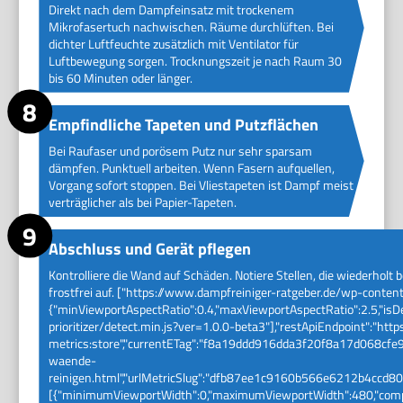
Direkt nach dem Dampfeinsatz mit trockenem
Mikrofasertuch nachwischen. Räume durchlüften. Bei
dichter Luftfeuchte zusätzlich mit Ventilator für
Luftbewegung sorgen. Trocknungszeit je nach Raum 30
bis 60 Minuten oder länger.
Empfindliche Tapeten und Putzflächen
Bei Raufaser und porösem Putz nur sehr sparsam
dämpfen. Punktuell arbeiten. Wenn Fasern aufquellen,
Vorgang sofort stoppen. Bei Vliestapeten ist Dampf meist
verträglicher als bei Papier-Tapeten.
Abschluss und Gerät pflegen
Kontrolliere die Wand auf Schäden. Notiere Stellen, die wiederhol
frostfrei auf. ["https://www.dampfreiniger-ratgeber.de/wp-content
{"minViewportAspectRatio":0.4,"maxViewportAspectRatio":2.5,"isD
prioritizer/detect.min.js?ver=1.0.0-beta3"],"restApiEndpoint":"ht
metrics:store","currentETag":"f8a19ddd916dda3f20f8a17d068cfe9c
waende-
reinigen.html","urlMetricSlug":"dfb87ee1c9160b566e6212b4ccd8
[{"minimumViewportWidth":0,"maximumViewportWidth":480,"compl