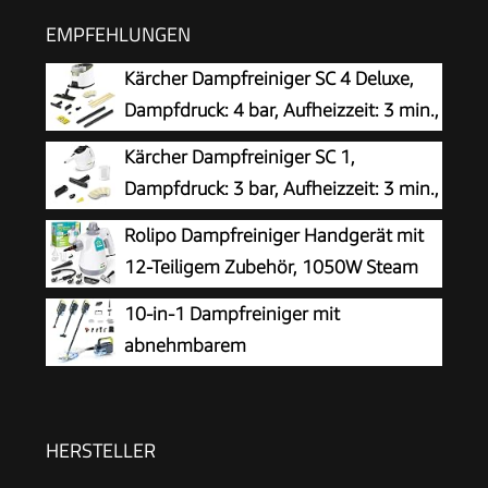
EMPFEHLUNGEN
Kärcher Dampfreiniger SC 4 Deluxe,
Dampfdruck: 4 bar, Aufheizzeit: 3 min.,
Fläche: ca. 130 m², Tank: 0,5 l + 1,3 l,
Kärcher Dampfreiniger SC 1,
inkl. Bodenreinigungsset EasyFix, Düsen,
Dampfdruck: 3 bar, Aufheizzeit: 3 min.,
Mikrofaser-Überzug und Bürsten, Weiß
Leistung: 1.200 W, Flächenleistung: 20
Rolipo Dampfreiniger Handgerät mit
m², Tank: 200 ml, mit Hand-, Punktstrahl- und
12-Teiligem Zubehör, 1050W Steam
Powerdüse, Mikrofaser-Überzug und Rundbürste
Cleaner für Haushalt, Küche, Bad,
10-in-1 Dampfreiniger mit
Fenster, Polster & Auto–100% Chemiefrei,
abnehmbarem
Hochdruck-Dampf gegen Schmutz Fett &
Handgerät,Handdampfreiniger
Bakterien
Zubehör
HERSTELLER