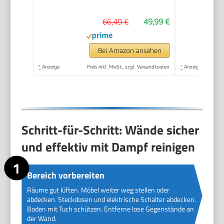
66,49 €
49,99 €
Bei Amazon ansehen
*
Anzeige
Preis inkl. MwSt., zzgl. Versandkosten
*
Anzeige
Schritt-für-Schritt: Wände sicher
und effektiv mit Dampf reinigen
Bereich vorbereiten
Räume gut lüften. Möbel weiter weg stellen oder
abdecken. Steckdosen und elektrische Schalter abdecken.
Boden mit Tuch schützen. Entferne lose Gegenstände an
der Wand.