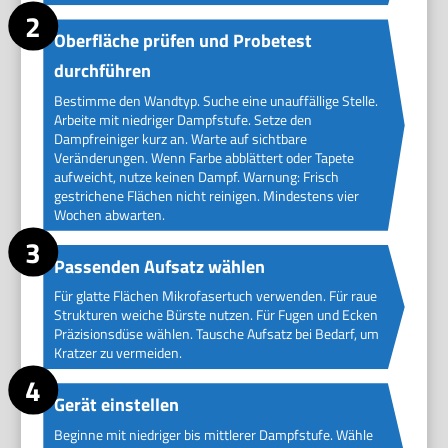
Oberfläche prüfen und Probetest
durchführen
Bestimme den Wandtyp. Suche eine unauffällige Stelle.
Arbeite mit niedriger Dampfstufe. Setze den
Dampfreiniger kurz an. Warte auf sichtbare
Veränderungen. Wenn Farbe abblättert oder Tapete
aufweicht, nutze keinen Dampf. Warnung: Frisch
gestrichene Flächen nicht reinigen. Mindestens vier
Wochen abwarten.
Passenden Aufsatz wählen
Für glatte Flächen Mikrofasertuch verwenden. Für raue
Strukturen weiche Bürste nutzen. Für Fugen und Ecken
Präzisionsdüse wählen. Tausche Aufsatz bei Bedarf, um
Kratzer zu vermeiden.
Gerät einstellen
Beginne mit niedriger bis mittlerer Dampfstufe. Wähle