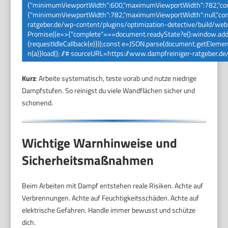
{"minimumViewportWidth":600,"maximumViewportWidth":782,"comp
{"minimumViewportWidth":782,"maximumViewportWidth":null,"compl
ratgeber.de/wp-content/plugins/optimization-detective/build/web-v
Promise((e=>{"complete"===document.readyState?e():window.addEve
{requestIdleCallback(e)}));const e=JSON.parse(document.getElement
n(a)}load(); //# sourceURL=https://www.dampfreiniger-ratgeber.de
Kurz
: Arbeite systematisch, teste vorab und nutze niedrige
Dampfstufen. So reinigst du viele Wandflächen sicher und
schonend.
Wichtige Warnhinweise und
Sicherheitsmaßnahmen
Beim Arbeiten mit Dampf entstehen reale Risiken. Achte auf
Verbrennungen. Achte auf Feuchtigkeitsschäden. Achte auf
elektrische Gefahren. Handle immer bewusst und schütze
dich.