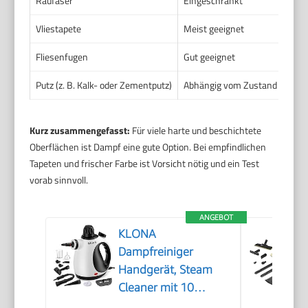
Raufaser
Eingeschränkt
Nied
Vliestapete
Meist geeignet
Nied
Fliesenfugen
Gut geeignet
Mitt
Putz (z. B. Kalk- oder Zementputz)
Abhängig vom Zustand
Nied
Kurz zusammengefasst:
Für viele harte und beschichtete
Oberflächen ist Dampf eine gute Option. Bei empfindlichen
Tapeten und frischer Farbe ist Vorsicht nötig und ein Test
vorab sinnvoll.
ANGEBOT
KLONA
Dampfreiniger
Handgerät, Steam
Cleaner mit 10
Zubehör