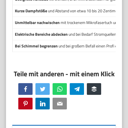
Kurze Dampfstöße
und Abstand von etwa 10 bis 20 Zentimetern e
Unmittelbar nachwischen
mit trockenem Mikrofasertuch und gut lü
Elektrische Bereiche abdecken
und bei Bedarf Stromquellen trenne
Bei Schimmel begrenzen
und bei großem Befall einen Profi einscha
Facebook
Twitter
WhatsApp
Telegram
Buffer
Pinterest
LinkedIn
Email