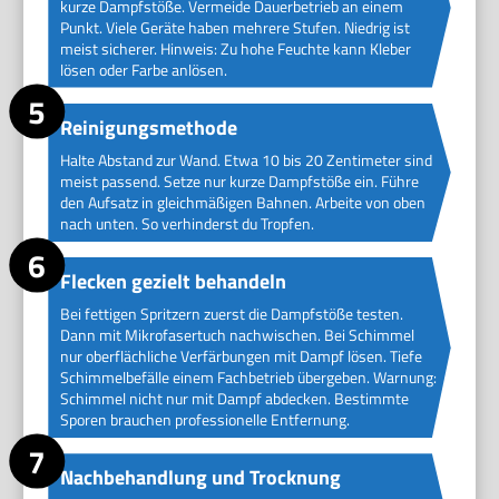
kurze Dampfstöße. Vermeide Dauerbetrieb an einem
Punkt. Viele Geräte haben mehrere Stufen. Niedrig ist
meist sicherer. Hinweis: Zu hohe Feuchte kann Kleber
lösen oder Farbe anlösen.
Reinigungsmethode
Halte Abstand zur Wand. Etwa 10 bis 20 Zentimeter sind
meist passend. Setze nur kurze Dampfstöße ein. Führe
den Aufsatz in gleichmäßigen Bahnen. Arbeite von oben
nach unten. So verhinderst du Tropfen.
Flecken gezielt behandeln
Bei fettigen Spritzern zuerst die Dampfstöße testen.
Dann mit Mikrofasertuch nachwischen. Bei Schimmel
nur oberflächliche Verfärbungen mit Dampf lösen. Tiefe
Schimmelbefälle einem Fachbetrieb übergeben. Warnung:
Schimmel nicht nur mit Dampf abdecken. Bestimmte
Sporen brauchen professionelle Entfernung.
Nachbehandlung und Trocknung