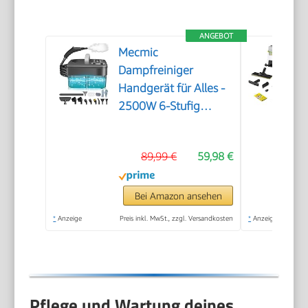
ANGEBOT
Mecmic
Dampfreiniger
Handgerät für Alles -
2500W 6-Stufig
Einstellbar, 1,6L
Wassertank, 120 °C
89,99 €
59,98 €
Dampf, 15s
Aufheizzeit, Tragbar
mit 10 Zubehörteilen,
Bei Amazon ansehen
Dampfreinigung für
*
Anzeige
Preis inkl. MwSt., zzgl. Versandkosten
*
Anzeige
Boden,
Polstermöbel,Fenster,Auto
Pflege und Wartung deines