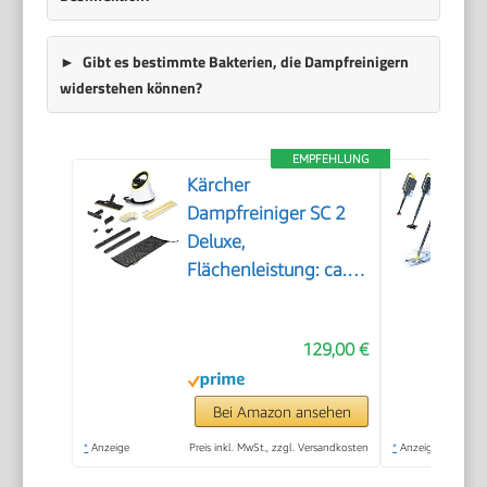
Gibt es bestimmte Bakterien, die Dampfreinigern
widerstehen können?
EMPFEHLUNG
Kärcher
Dampfreiniger SC 2
Deluxe,
Flächenleistung: ca.
75m², Tank: 1 l,
Dampfdruck: max. 3,2
129,00 €
bar, Aufheizzeit: 6,5
min., Heizleistung:
1.500 W, mit
Bei Amazon ansehen
Bodenreinigungsset
*
Anzeige
Preis inkl. MwSt., zzgl. Versandkosten
*
Anzeige
EasyFix und 3