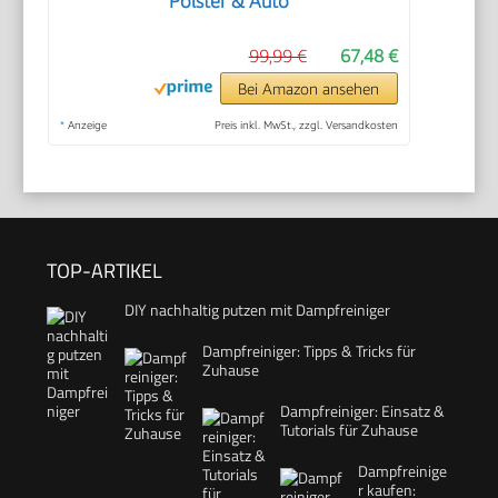
Polster & Auto
99,99 €
67,48 €
Bei Amazon ansehen
*
Anzeige
Preis inkl. MwSt., zzgl. Versandkosten
TOP-ARTIKEL
DIY nachhaltig putzen mit Dampfreiniger
Dampfreiniger: Tipps & Tricks für
Zuhause
Dampfreiniger: Einsatz &
Tutorials für Zuhause
Dampfreinige
r kaufen: