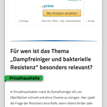
bar, Aufheizzeit: 6,5
min., Heizleistung:
1.500 W, mit
Bei Amazon ansehen
Bodenreinigungsset
*
Anzeige
Preis inkl. MwSt., zzgl. Versandkosten
*
Anzeige
EasyFix und 3
Düsen,Single
Für wen ist das Thema
„Dampfreiniger und bakterielle
Resistenz“ besonders relevant?
Privathaushalte
In Privathaushalten nutzt du Dampfreiniger oft, um
Oberflächen schnell und ohne Chemie zu reinigen. Hier spielt
die Frage der Resistenz eine Rolle, wenn kleine Kinder oder