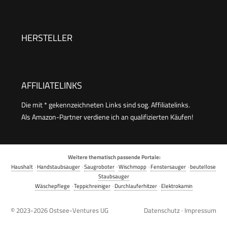
Polstermöbel,Fenster,Auto
HERSTELLER
AFFILIATELINKS
Die mit * gekennzeichneten Links sind sog. Affiliatelinks.
Als Amazon-Partner verdiene ich an qualifizierten Käufen!
Weitere thematisch passende Portale:
Haushalt
·
Handstaubsauger
·
Saugroboter
·
Wischmopp
·
Fenstersauger
·
beutellose
Staubsauger
Wäschepflege
·
Teppichreiniger
·
Durchlauferhitzer
·
Elektrokamin
© 2023-2026
Ostsee-Ventures UG
Datenschutz
·
Impressum