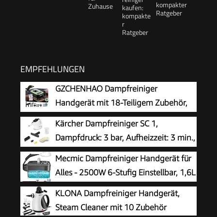
kompakter
Ratgeber
EMPFEHLUNGEN
GZCHENHAO Dampfreiniger
Handgerät mit 18-Teiligem Zubehör,
2500W & 9s Turbo-Dampf mit 5 BAR
Kärcher Dampfreiniger SC 1,
Druck – 99,99% Reinigung & 100%
Dampfdruck: 3 bar, Aufheizzeit: 3 min.,
Natürlich,Steam Cleaner für Boden, Küche, Bad,
Leistung: 1.200 W, Flächenleistung: 20
Mecmic Dampfreiniger Handgerät für
Fenster, Polster & Auto
m², Tank: 200 ml, mit Hand-, Punktstrahl- und
Alles - 2500W 6-Stufig Einstellbar, 1,6L
Powerdüse, Mikrofaser-Überzug und Rundbürste
Wassertank, 120 °C Dampf, 15s
KLONA Dampfreiniger Handgerät,
Aufheizzeit, Tragbar mit 10 Zubehörteilen,
Steam Cleaner mit 10 Zubehör
Dampfreinigung für Boden,