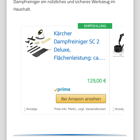
Dampfreiniger ein nützliches und sicheres Werkzeug im
Haushalt.
EMPFEHLUNG
Kärcher
Dampfreiniger SC 2
Deluxe,
Flächenleistung: ca.
75m², Tank: 1 l,
Dampfdruck: max. 3,2
129,00 €
bar, Aufheizzeit: 6,5
min., Heizleistung:
1.500 W, mit
Bei Amazon ansehen
Bodenreinigungsset
*
Anzeige
Preis inkl. MwSt., zzgl. Versandkosten
*
Anzeige
EasyFix und 3
Düsen,Single