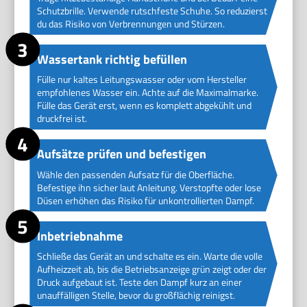
Schutzbrille. Verwende rutschfeste Schuhe. So reduzierst
du das Risiko von Verbrennungen und Stürzen.
Wassertank richtig befüllen
Fülle nur kaltes Leitungswasser oder vom Hersteller
empfohlenes Wasser ein. Achte auf die Maximalmarke.
Fülle das Gerät erst, wenn es komplett abgekühlt und
druckfrei ist.
Aufsätze prüfen und befestigen
Wähle den passenden Aufsatz für die Oberfläche.
Befestige ihn sicher laut Anleitung. Verstopfte oder lose
Düsen erhöhen das Risiko für unkontrollierten Dampf.
Inbetriebnahme
Schließe das Gerät an und schalte es ein. Warte die volle
Aufheizzeit ab, bis die Betriebsanzeige grün zeigt oder der
Druck aufgebaut ist. Teste den Dampf kurz an einer
unauffälligen Stelle, bevor du großflächig reinigst.