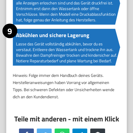
alle Anzeigen erloschen sind und das Gerät druckfrei ist.
Entnimm erst dann den Wassertank oder öffne
Verschlüsse. Wenn dein Modell eine Druckablassfunktion
hat, folge genau der Anleitung des Herstellers.
Abkühlen und sichere Lagerung
Lasse das Gerät vollständig abkühlen, bevor du es
verstaut. Entleere den Wassertank und trockne ihn aus.
Bewahre den Dampfreiniger trocken und kindersicher auf.
Notiere Reparaturbedarf und plane Wartung bei Bedarf.
Hinweis: Folge immer dem Handbuch deines Geräts.
Herstelleranweisungen haben Vorrang vor allgemeinen
Tipps. Bei schweren Defekten oder Unsicherheiten wende
dich an den Kundendienst.