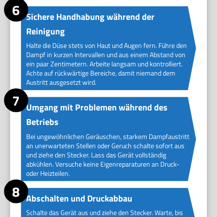
Sichere Handhabung während der
Reinigung
Halte die Düse stets von Haut und Augen fern. Führe den
Dampf in kurzen Intervallen und aus einem Abstand von
ein paar Zentimetern. Arbeite langsam und kontrolliert.
Achte auf rückwärtige Bereiche, damit niemand dem
Austritt ausgesetzt wird.
Umgang mit Problemen während des
Betriebs
Bei ungewöhnlichen Geräuschen, starkem Dampfaustritt
an unerwarteten Stellen oder Geruch schalte sofort aus
und ziehe den Stecker. Lass das Gerät vollständig
abkühlen. Versuche keine Eigenreparaturen an Druck-
oder Heizteilen.
Abschalten und Druckabbau
Schalte das Gerät aus und ziehe den Stecker. Warte, bis