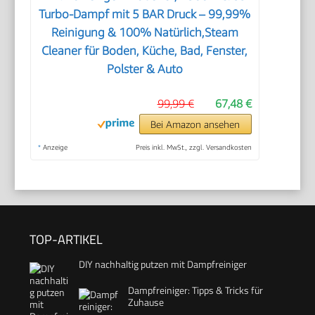
Turbo-Dampf mit 5 BAR Druck – 99,99%
Reinigung & 100% Natürlich,Steam
Cleaner für Boden, Küche, Bad, Fenster,
Polster & Auto
99,99 €
67,48 €
Bei Amazon ansehen
*
Anzeige
Preis inkl. MwSt., zzgl. Versandkosten
TOP-ARTIKEL
DIY nachhaltig putzen mit Dampfreiniger
Dampfreiniger: Tipps & Tricks für
Zuhause