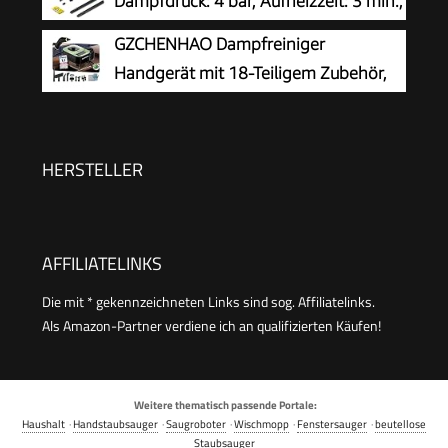
Dampfdruck: 4 bar, Aufheizzeit: 3 min.,
Fläche: ca. 130 m², Tank: 0,5 l + 1,3 l,
GZCHENHAO Dampfreiniger
inkl. Bodenreinigungsset EasyFix, Düsen,
Handgerät mit 18-Teiligem Zubehör,
Mikrofaser-Überzug und Bürsten, Weiß
2500W & 9s Turbo-Dampf mit 5 BAR
Druck – 99,99% Reinigung & 100%
Natürlich,Steam Cleaner für Boden, Küche, Bad,
HERSTELLER
Fenster, Polster & Auto
AFFILIATELINKS
Die mit * gekennzeichneten Links sind sog. Affiliatelinks.
Als Amazon-Partner verdiene ich an qualifizierten Käufen!
Weitere thematisch passende Portale:
Haushalt
·
Handstaubsauger
·
Saugroboter
·
Wischmopp
·
Fenstersauger
·
beutellose
Staubsauger