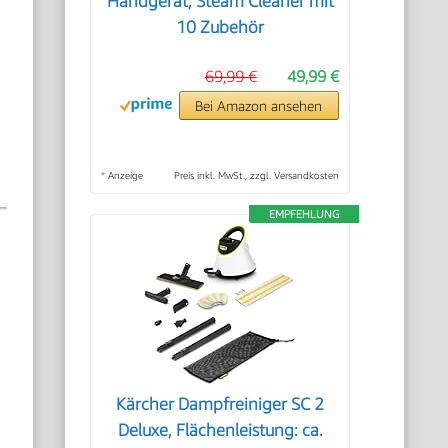
Handgerät, Steam Cleaner mit
10 Zubehör
69,99 €
49,99 €
Bei Amazon ansehen
*
Anzeige
Preis inkl. MwSt., zzgl. Versandkosten
EMPFEHLUNG
Kärcher Dampfreiniger SC 2
Deluxe, Flächenleistung: ca.