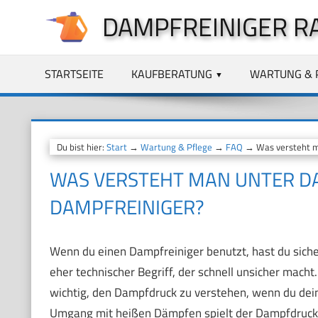
Zum
DAMPFREINIGER R
Inhalt
springen
STARTSEITE
KAUFBERATUNG
WARTUNG & 
Du bist hier:
Start
→
Wartung & Pflege
→
FAQ
→ Was versteht m
WAS VERSTEHT MAN UNTER D
DAMPFREINIGER?
Wenn du einen Dampfreiniger benutzt, hast du sich
eher technischer Begriff, der schnell unsicher mach
wichtig, den Dampfdruck zu verstehen, wenn du dei
Umgang mit heißen Dämpfen spielt der Dampfdruck ei