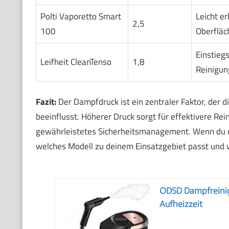
Polti Vaporetto Smart
Leicht e
2,5
100
Oberfläc
Einstieg
Leifheit CleanTenso
1,8
Reinigu
Fazit:
Der Dampfdruck ist ein zentraler Faktor, der 
beeinflusst. Höherer Druck sorgt für effektivere Rei
gewährleistetes Sicherheitsmanagement. Wenn du d
welches Modell zu deinem Einsatzgebiet passt und wi
ODSD Dampfreinig
Aufheizzeit