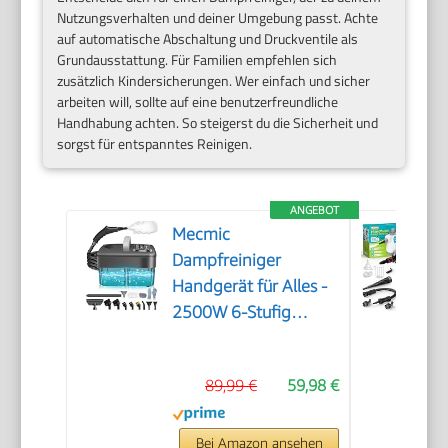
Nutzungsverhalten und deiner Umgebung passt. Achte
auf automatische Abschaltung und Druckventile als
Grundausstattung. Für Familien empfehlen sich
zusätzlich Kindersicherungen. Wer einfach und sicher
arbeiten will, sollte auf eine benutzerfreundliche
Handhabung achten. So steigerst du die Sicherheit und
sorgst für entspanntes Reinigen.
ANGEBOT
Mecmic
Dampfreiniger
Handgerät für Alles -
2500W 6-Stufig
Einstellbar, 1,6L
Wassertank, 120 °C
89,99 €
59,98 €
Dampf, 15s
Aufheizzeit, Tragbar
mit 10 Zubehörteilen,
Bei Amazon ansehen