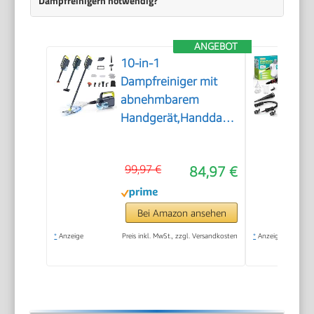
Dampfreinigern notwendig?
ANGEBOT
10-in-1
Dampfreiniger mit
abnehmbarem
Handgerät,Handdampfreiniger
Zubehör
99,97 €
84,97 €
Bei Amazon ansehen
*
Anzeige
Preis inkl. MwSt., zzgl. Versandkosten
*
Anzeige