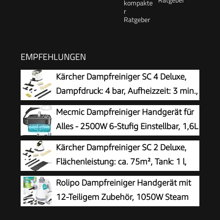
EMPFEHLUNGEN
Kärcher Dampfreiniger SC 4 Deluxe,
Dampfdruck: 4 bar, Aufheizzeit: 3 min.,
Fläche: ca. 130 m², Tank: 0,5 l + 1,3 l,
Mecmic Dampfreiniger Handgerät für
inkl. Bodenreinigungsset EasyFix, Düsen,
Alles - 2500W 6-Stufig Einstellbar, 1,6L
Mikrofaser-Überzug und Bürsten, Weiß
Wassertank, 120 °C Dampf, 15s
Kärcher Dampfreiniger SC 2 Deluxe,
Aufheizzeit, Tragbar mit 10 Zubehörteilen,
Flächenleistung: ca. 75m², Tank: 1 l,
Dampfreinigung für Boden,
Dampfdruck: max. 3,2 bar, Aufheizzeit:
Rolipo Dampfreiniger Handgerät mit
Polstermöbel,Fenster,Auto
6,5 min., Heizleistung: 1.500 W, mit
12-Teiligem Zubehör, 1050W Steam
Bodenreinigungsset EasyFix und 3 Düsen,Single
Cleaner für Haushalt, Küche, Bad,