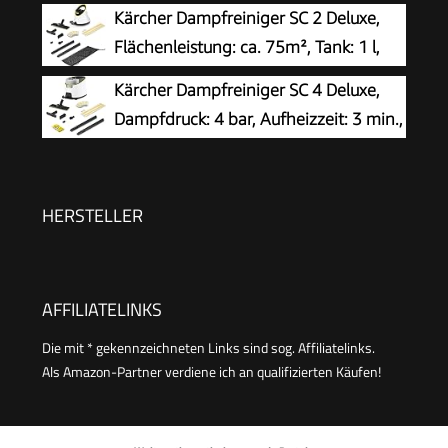
Kärcher Dampfreiniger SC 2 Deluxe,
Fenster, Polster & Auto
Flächenleistung: ca. 75m², Tank: 1 l,
Dampfdruck: max. 3,2 bar, Aufheizzeit:
Kärcher Dampfreiniger SC 4 Deluxe,
6,5 min., Heizleistung: 1.500 W, mit
Dampfdruck: 4 bar, Aufheizzeit: 3 min.,
Bodenreinigungsset EasyFix und 3 Düsen,Single
Fläche: ca. 130 m², Tank: 0,5 l + 1,3 l,
inkl. Bodenreinigungsset EasyFix, Düsen,
Mikrofaser-Überzug und Bürsten, Weiß
HERSTELLER
AFFILIATELINKS
Die mit * gekennzeichneten Links sind sog. Affiliatelinks.
Als Amazon-Partner verdiene ich an qualifizierten Käufen!