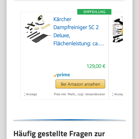
EMPFEHLUNG
Kärcher
Dampfreiniger SC 2
Deluxe,
Flächenleistung: ca.
75m², Tank: 1 l,
Dampfdruck: max. 3,2
129,00 €
bar, Aufheizzeit: 6,5
min., Heizleistung:
1.500 W, mit
Bei Amazon ansehen
Bodenreinigungsset
*
Anzeige
Preis inkl. MwSt., zzgl. Versandkosten
*
Anzeige
EasyFix und 3
Düsen,Single
Häufig gestellte Fragen zur