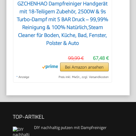
GZCHENHAO Dampfreiniger Handgerät
mit 18-Teiligem Zubehör, 2500W & 9s
Turbo-Dampf mit 5 BAR Druck – 99,99%
Reinigung & 100% Natürlich,Steam
Cleaner für Boden, Küche, Bad, Fenster,
Polster & Auto
99,99 €
67,48 €
Bei Amazon ansehen
*
Anzeige
Preis inkl. MwSt., zzgl. Versandkosten
TOP-ARTIKEL
DIY nachhaltig putzen mit Dampfreiniger