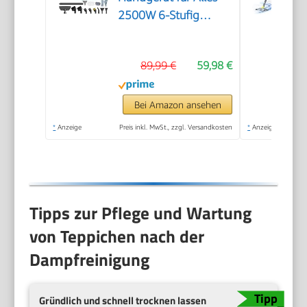
2500W 6-Stufig
Einstellbar, 1,6L
Wassertank, 120 °C
89,99 €
59,98 €
Dampf, 15s
Aufheizzeit, Tragbar
mit 10 Zubehörteilen,
Bei Amazon ansehen
Dampfreinigung für
*
Anzeige
Preis inkl. MwSt., zzgl. Versandkosten
*
Anzeige
Boden,
Polstermöbel,Fenster,Auto
Tipps zur Pflege und Wartung
von Teppichen nach der
Dampfreinigung
Gründlich und schnell trocknen lassen