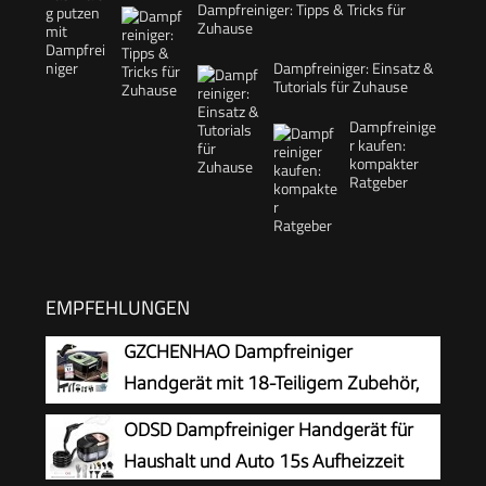
Dampfreiniger: Tipps & Tricks für
Zuhause
Dampfreiniger: Einsatz &
Tutorials für Zuhause
Dampfreinige
r kaufen:
kompakter
Ratgeber
EMPFEHLUNGEN
GZCHENHAO Dampfreiniger
Handgerät mit 18-Teiligem Zubehör,
2500W & 9s Turbo-Dampf mit 5 BAR
ODSD Dampfreiniger Handgerät für
Druck – 99,99% Reinigung & 100%
Haushalt und Auto 15s Aufheizzeit
Natürlich,Steam Cleaner für Boden, Küche, Bad,