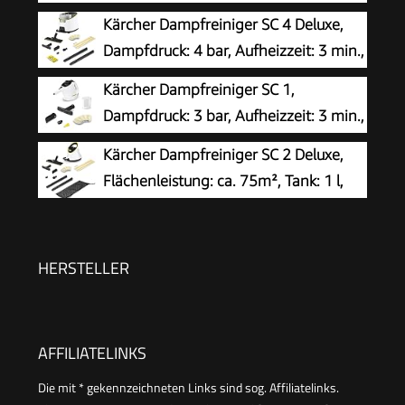
2500W & 9s Turbo-Dampf mit 5 BAR
Kärcher Dampfreiniger SC 4 Deluxe,
Druck – 99,99% Reinigung & 100%
Dampfdruck: 4 bar, Aufheizzeit: 3 min.,
Natürlich,Steam Cleaner für Boden, Küche, Bad,
Fläche: ca. 130 m², Tank: 0,5 l + 1,3 l,
Kärcher Dampfreiniger SC 1,
Fenster, Polster & Auto
inkl. Bodenreinigungsset EasyFix, Düsen,
Dampfdruck: 3 bar, Aufheizzeit: 3 min.,
Mikrofaser-Überzug und Bürsten, Weiß
Leistung: 1.200 W, Flächenleistung: 20
Kärcher Dampfreiniger SC 2 Deluxe,
m², Tank: 200 ml, mit Hand-, Punktstrahl- und
Flächenleistung: ca. 75m², Tank: 1 l,
Powerdüse, Mikrofaser-Überzug und Rundbürste
Dampfdruck: max. 3,2 bar, Aufheizzeit:
6,5 min., Heizleistung: 1.500 W, mit
Bodenreinigungsset EasyFix und 3 Düsen,Single
HERSTELLER
AFFILIATELINKS
Die mit * gekennzeichneten Links sind sog. Affiliatelinks.