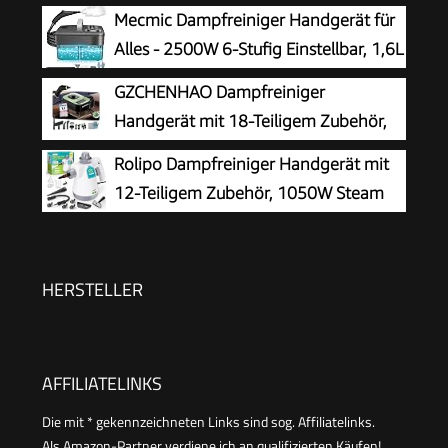
Auto, Küche, Bad, Polster | chemiefrei |
Mecmic Dampfreiniger Handgerät für
Steam Cleaner | 360° Dampfdüse | Handgerät
Alles - 2500W 6-Stufig Einstellbar, 1,6L
mit 5 m Kabel & Zubehör | DR 3653
Wassertank, 120 °C Dampf, 15s
GZCHENHAO Dampfreiniger
Aufheizzeit, Tragbar mit 10 Zubehörteilen,
Handgerät mit 18-Teiligem Zubehör,
Dampfreinigung für Boden,
2500W & 9s Turbo-Dampf mit 5 BAR
Rolipo Dampfreiniger Handgerät mit
Polstermöbel,Fenster,Auto
Druck – 99,99% Reinigung & 100%
12-Teiligem Zubehör, 1050W Steam
Natürlich,Steam Cleaner für Boden, Küche, Bad,
Cleaner für Haushalt, Küche, Bad,
Fenster, Polster & Auto
Fenster, Polster & Auto–100% Chemiefrei,
Hochdruck-Dampf gegen Schmutz Fett &
HERSTELLER
Bakterien
AFFILIATELINKS
Die mit * gekennzeichneten Links sind sog. Affiliatelinks.
Als Amazon-Partner verdiene ich an qualifizierten Käufen!