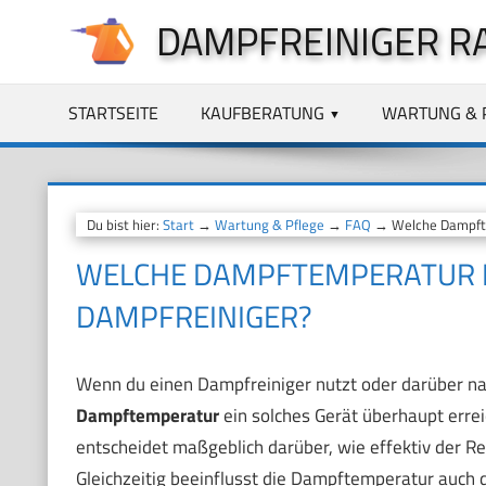
Zum
DAMPFREINIGER R
Inhalt
springen
STARTSEITE
KAUFBERATUNG
WARTUNG & 
Du bist hier:
Start
→
Wartung & Pflege
→
FAQ
→ Welche Dampftem
WELCHE DAMPFTEMPERATUR E
DAMPFREINIGER?
Wenn du einen Dampfreiniger nutzt oder darüber nac
Dampftemperatur
ein solches Gerät überhaupt errei
entscheidet maßgeblich darüber, wie effektiv der Re
Gleichzeitig beeinflusst die Dampftemperatur auch 