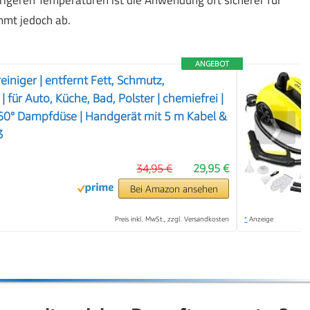
mmt jedoch ab.
ANGEBOT
iniger | entfernt Fett, Schmutz,
 für Auto, Küche, Bad, Polster | chemiefrei |
360° Dampfdüse | Handgerät mit 5 m Kabel &
❯
3
34,95 €
29,95 €
Bei Amazon ansehen
Preis inkl. MwSt., zzgl. Versandkosten
*
Anzeige