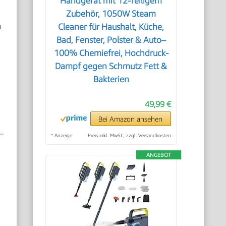
Handgerät mit 12-Teiligem
Zubehör, 1050W Steam
n
Cleaner für Haushalt, Küche,
Bad, Fenster, Polster & Auto–
100% Chemiefrei, Hochdruck-
Dampf gegen Schmutz Fett &
Bakterien
49,99 €
Bei Amazon ansehen
*
Anzeige
Preis inkl. MwSt., zzgl. Versandkosten
ANGEBOT