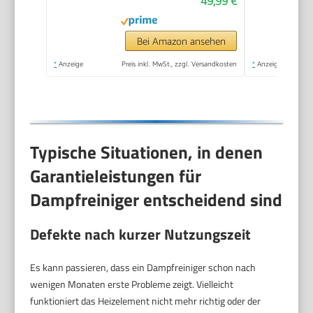
49,99 €
Polster & Auto–100%
Chemiefrei,
Hochdruck-Dampf
Bei Amazon ansehen
gegen Schmutz Fett
*
Anzeige
Preis inkl. MwSt., zzgl. Versandkosten
*
Anzeige
& Bakterien
Typische Situationen, in denen
Garantieleistungen für
Dampfreiniger entscheidend sind
Defekte nach kurzer Nutzungszeit
Es kann passieren, dass ein Dampfreiniger schon nach
wenigen Monaten erste Probleme zeigt. Vielleicht
funktioniert das Heizelement nicht mehr richtig oder der