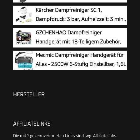
Dampfdruck: max. 3,2 bar, Aufheizzeit:
Kärcher Dampfreiniger SC 1,
6,5 min., Heizleistung: 1.500 W, mit
Dampfdruck: 3 bar, Aufheizzeit: 3 min.,
Bodenreinigungsset EasyFix und 3 Düsen,Single
Leistung: 1.200 W, Flächenleistung: 20
GZCHENHAO Dampfreiniger
m², Tank: 200 ml, mit Hand-, Punktstrahl- und
Handgerät mit 18-Teiligem Zubehör,
Powerdüse, Mikrofaser-Überzug und Rundbürste
2500W & 9s Turbo-Dampf mit 5 BAR
Mecmic Dampfreiniger Handgerät für
Druck – 99,99% Reinigung & 100%
Alles - 2500W 6-Stufig Einstellbar, 1,6L
Natürlich,Steam Cleaner für Boden, Küche, Bad,
Wassertank, 120 °C Dampf, 15s
Fenster, Polster & Auto
Aufheizzeit, Tragbar mit 10 Zubehörteilen,
Dampfreinigung für Boden,
HERSTELLER
Polstermöbel,Fenster,Auto
AFFILIATELINKS
Die mit * gekennzeichneten Links sind sog. Affiliatelinks.