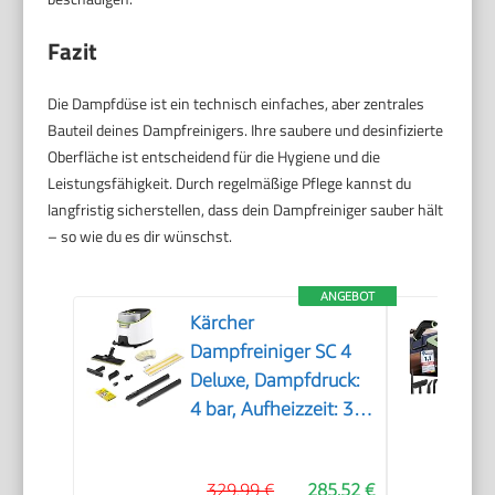
Fazit
Die Dampfdüse ist ein technisch einfaches, aber zentrales
Bauteil deines Dampfreinigers. Ihre saubere und desinfizierte
Oberfläche ist entscheidend für die Hygiene und die
Leistungsfähigkeit. Durch regelmäßige Pflege kannst du
langfristig sicherstellen, dass dein Dampfreiniger sauber hält
– so wie du es dir wünschst.
ANGEBOT
Kärcher
Dampfreiniger SC 4
Deluxe, Dampfdruck:
4 bar, Aufheizzeit: 3
min., Fläche: ca. 130
m², Tank: 0,5 l + 1,3 l,
329,99 €
285,52 €
inkl.