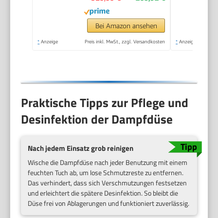
Bodenreinigungsset
EasyFix, Düsen,
Bei Amazon ansehen
Mikrofaser-Überzug
*
Anzeige
Preis inkl. MwSt., zzgl. Versandkosten
*
Anzeige
und Bürsten, Weiß
Praktische Tipps zur Pflege und
Desinfektion der Dampfdüse
Nach jedem Einsatz grob reinigen
Wische die Dampfdüse nach jeder Benutzung mit einem
feuchten Tuch ab, um lose Schmutzreste zu entfernen.
Das verhindert, dass sich Verschmutzungen festsetzen
und erleichtert die spätere Desinfektion. So bleibt die
Düse frei von Ablagerungen und funktioniert zuverlässig.