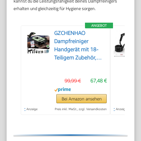
kannst du die Leistungsfähigkeit deines Dampfreinigers
erhalten und gleichzeitig für Hygiene sorgen.
ANGEBOT
GZCHENHAO
Dampfreiniger
Handgerät mit 18-
Teiligem Zubehör,
2500W & 9s Turbo-
Dampf mit 5 BAR
99,99 €
67,48 €
Druck – 99,99%
Reinigung & 100%
Natürlich,Steam
Bei Amazon ansehen
Cleaner für Boden,
*
Anzeige
Preis inkl. MwSt., zzgl. Versandkosten
*
Anzeige
Küche, Bad, Fenster,
Polster & Auto