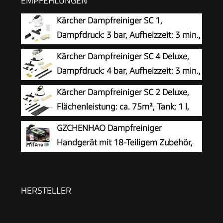
EMPFEHLUNGEN
Kärcher Dampfreiniger SC 1,
Dampfdruck: 3 bar, Aufheizzeit: 3 min.,
Leistung: 1.200 W, Flächenleistung: 20
Kärcher Dampfreiniger SC 4 Deluxe,
m², Tank: 200 ml, mit Hand-, Punktstrahl- und
Dampfdruck: 4 bar, Aufheizzeit: 3 min.,
Powerdüse, Mikrofaser-Überzug und Rundbürste
Fläche: ca. 130 m², Tank: 0,5 l + 1,3 l,
Kärcher Dampfreiniger SC 2 Deluxe,
inkl. Bodenreinigungsset EasyFix, Düsen,
Flächenleistung: ca. 75m², Tank: 1 l,
Mikrofaser-Überzug und Bürsten, Weiß
Dampfdruck: max. 3,2 bar, Aufheizzeit:
GZCHENHAO Dampfreiniger
6,5 min., Heizleistung: 1.500 W, mit
Handgerät mit 18-Teiligem Zubehör,
Bodenreinigungsset EasyFix und 3 Düsen,Single
2500W & 9s Turbo-Dampf mit 5 BAR
Druck – 99,99% Reinigung & 100%
Natürlich,Steam Cleaner für Boden, Küche, Bad,
HERSTELLER
Fenster, Polster & Auto