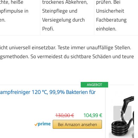
hte, heiße
trockenes Abkehren,
prüfen. Bei
pfimpulse in
Steinpflege und
Unsicherheit
en.
Versiegelung durch
Fachberatung
Profi.
einholen.
cht universell einsetzbar. Teste immer unauffällige Stellen.
ungsmethoden. So vermeidest du sichtbare Schäden und teure
ANGEBOT
Dampfreiniger 120 °C, 99,9% Bakterien für
❯
130,00 €
104,99 €
Bei Amazon ansehen