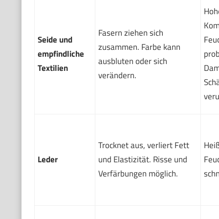
Hoh
Kom
Fasern ziehen sich
Seide und
Feuc
zusammen. Farbe kann
empfindliche
prob
ausbluten oder sich
Textilien
Dam
verändern.
Sch
veru
Trocknet aus, verliert Fett
Hei
Leder
und Elastizität. Risse und
Feuc
Verfärbungen möglich.
schn