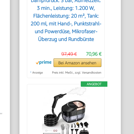
Dampfdruck: 3 bar, Aufheizzeit:
3 min., Leistung: 1.200 W,
Flächenleistung: 20 m², Tank:
200 ml, mit Hand-, Punktstrahl-
und Powerdüse, Mikrofaser-
Überzug und Rundbürste
97,49 €
70,96 €
Bei Amazon ansehen
*
Anzeige
Preis inkl. MwSt., zzgl. Versandkosten
ANGEBOT