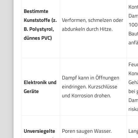
Kont
Bestimmte
Dam
Kunststoffe (z.
Verformen, schmelzen oder
100
B. Polystyrol,
abdunkeln durch Hitze.
Baut
dünnes PVC)
anfä
Feu
Kond
Dampf kann in Öffnungen
Elektronik und
Gehä
eindringen. Kurzschlüsse
Geräte
bei
und Korrosion drohen.
Dam
risk
Unversiegelte
Poren saugen Wasser.
Lan