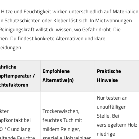
. Hitze und Feuchtigkeit wirken unterschiedlich auf Materialien
n Schutzschichten oder Kleber löst sich. In Mietwohnungen
einigungskraft willst du wissen, wo Gefahr droht. Die
n. Du findest konkrete Alternativen und klare
cheidungen.
hrliche
Empfohlene
Praktische
pftemperatur /
Alternative(n)
Hinweise
chtefaktoren
Nur testen an
unauffälliger
kter
Trockenwischen,
Stelle. Bei
pfkontakt bei
feuchtes Tuch mit
versiegeltem Holz
0 °C und lang
mildem Reiniger,
niedrige
ltende Feuchte.
spezielle Holzreiniger.