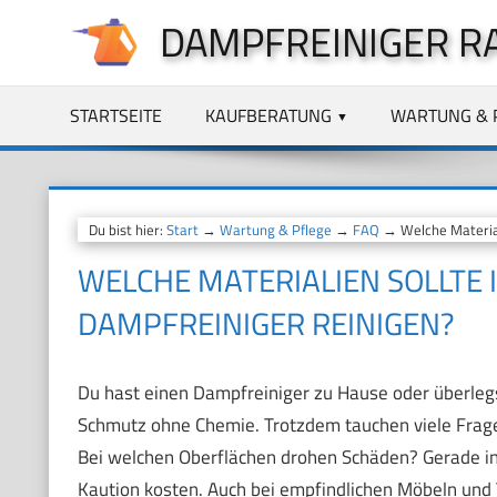
Zum
DAMPFREINIGER R
Inhalt
springen
STARTSEITE
KAUFBERATUNG
WARTUNG & 
Du bist hier:
Start
→
Wartung & Pflege
→
FAQ
→ Welche Materiali
WELCHE MATERIALIEN SOLLTE 
DAMPFREINIGER REINIGEN?
Du hast einen Dampfreiniger zu Hause oder überlegst
Schmutz ohne Chemie. Trotzdem tauchen viele Frag
Bei welchen Oberflächen drohen Schäden? Gerade in 
Kaution kosten. Auch bei empfindlichen Möbeln und Te