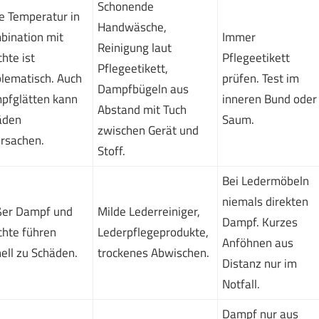
Schonende
e Temperatur in
Handwäsche,
bination mit
Immer
Reinigung laut
hte ist
Pflegeetikett
Pflegeetikett,
lematisch. Auch
prüfen. Test im
Dampfbügeln aus
pfglätten kann
inneren Bund oder
Abstand mit Tuch
äden
Saum.
zwischen Gerät und
rsachen.
Stoff.
Bei Ledermöbeln
niemals direkten
ßer Dampf und
Milde Lederreiniger,
Dampf. Kurzes
hte führen
Lederpflegeprodukte,
Anföhnen aus
ell zu Schäden.
trockenes Abwischen.
Distanz nur im
Notfall.
Dampf nur aus