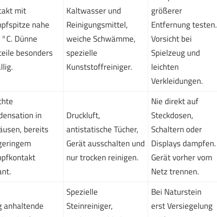
akt mit
Kaltwasser und
größerer
pfspitze nahe
Reinigungsmittel,
Entfernung testen.
 °C. Dünne
weiche Schwämme,
Vorsicht bei
eile besonders
spezielle
Spielzeug und
llig.
Kunststoffreiniger.
leichten
Verkleidungen.
chte
Nie direkt auf
ensation in
Druckluft,
Steckdosen,
usen, bereits
antistatische Tücher,
Schaltern oder
 geringem
Gerät ausschalten und
Displays dampfen.
pfkontakt
nur trocken reinigen.
Gerät vorher vom
ant.
Netz trennen.
Spezielle
Bei Naturstein
g anhaltende
Steinreiniger,
erst Versiegelung