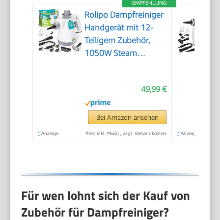
EMPFEHLUNG
Rolipo Dampfreiniger
Handgerät mit 12-
Teiligem Zubehör,
1050W Steam
Cleaner für Haushalt,
Küche, Bad, Fenster,
49,99 €
Polster & Auto–100%
Chemiefrei,
Hochdruck-Dampf
Bei Amazon ansehen
gegen Schmutz Fett
*
Anzeige
Preis inkl. MwSt., zzgl. Versandkosten
*
Anzeige
& Bakterien
Für wen lohnt sich der Kauf von
Zubehör für Dampfreiniger?