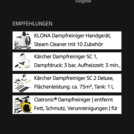
EMPFEHLUNGEN
KLONA Dampfreiniger Handgerät,
Steam Cleaner mit 10 Zubehör
Kärcher Dampfreiniger SC 1,
Dampfdruck: 3 bar, Aufheizzeit: 3 min.,
Leistung: 1.200 W, Flächenleistung: 20
Kärcher Dampfreiniger SC 2 Deluxe,
m², Tank: 200 ml, mit Hand-, Punktstrahl- und
Flächenleistung: ca. 75m², Tank: 1 l,
Powerdüse, Mikrofaser-Überzug und Rundbürste
Dampfdruck: max. 3,2 bar, Aufheizzeit:
Clatronic® Dampfreiniger | entfernt
6,5 min., Heizleistung: 1.500 W, mit
Fett, Schmutz, Verunreinigungen | für
Bodenreinigungsset EasyFix und 3 Düsen,Single
Auto, Küche, Bad, Polster | chemiefrei |
Steam Cleaner | 360° Dampfdüse | Handgerät