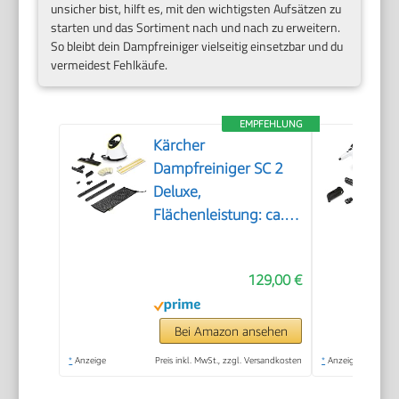
unsicher bist, hilft es, mit den wichtigsten Aufsätzen zu
starten und das Sortiment nach und nach zu erweitern.
So bleibt dein Dampfreiniger vielseitig einsetzbar und du
vermeidest Fehlkäufe.
EMPFEHLUNG
Kärcher
Dampfreiniger SC 2
Deluxe,
Flächenleistung: ca.
75m², Tank: 1 l,
Dampfdruck: max. 3,2
129,00 €
bar, Aufheizzeit: 6,5
min., Heizleistung:
1.500 W, mit
Bei Amazon ansehen
Bodenreinigungsset
*
Anzeige
Preis inkl. MwSt., zzgl. Versandkosten
*
Anzeige
EasyFix und 3