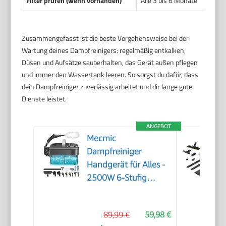
Filter prüfen (wenn vorhanden)
Alle 3 bis 6 Monate
Zusammengefasst ist die beste Vorgehensweise bei der
Wartung deines Dampfreinigers: regelmäßig entkalken,
Düsen und Aufsätze sauberhalten, das Gerät außen pflegen
und immer den Wassertank leeren. So sorgst du dafür, dass
dein Dampfreiniger zuverlässig arbeitet und dir lange gute
Dienste leistet.
ANGEBOT
Mecmic
Dampfreiniger
Handgerät für Alles -
2500W 6-Stufig
Einstellbar, 1,6L
Wassertank, 120 °C
89,99 €
59,98 €
Dampf, 15s