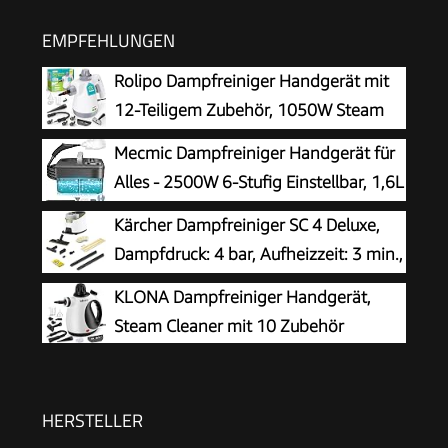
EMPFEHLUNGEN
Rolipo Dampfreiniger Handgerät mit
12-Teiligem Zubehör, 1050W Steam
Cleaner für Haushalt, Küche, Bad,
Mecmic Dampfreiniger Handgerät für
Fenster, Polster & Auto–100% Chemiefrei,
Alles - 2500W 6-Stufig Einstellbar, 1,6L
Hochdruck-Dampf gegen Schmutz Fett &
Wassertank, 120 °C Dampf, 15s
Kärcher Dampfreiniger SC 4 Deluxe,
Bakterien
Aufheizzeit, Tragbar mit 10 Zubehörteilen,
Dampfdruck: 4 bar, Aufheizzeit: 3 min.,
Dampfreinigung für Boden,
Fläche: ca. 130 m², Tank: 0,5 l + 1,3 l,
KLONA Dampfreiniger Handgerät,
Polstermöbel,Fenster,Auto
inkl. Bodenreinigungsset EasyFix, Düsen,
Steam Cleaner mit 10 Zubehör
Mikrofaser-Überzug und Bürsten, Weiß
HERSTELLER