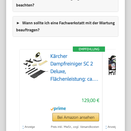
beachten?
Wann sollte ich eine Fachwerkstatt mit der Wartung
beauftragen?
EMPFEHLUNG
Kärcher
Dampfreiniger SC 2
Deluxe,
Flächenleistung: ca.
75m², Tank: 1 l,
Dampfdruck: max. 3,2
129,00 €
bar, Aufheizzeit: 6,5
min., Heizleistung:
1.500 W, mit
Bei Amazon ansehen
Bodenreinigungsset
*
Anzeige
Preis inkl. MwSt., zzgl. Versandkosten
*
Anzeige