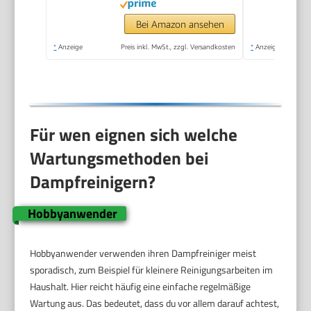
Aufheizzeit, Tragbar
mit 10 Zubehörteilen,
Bei Amazon ansehen
Dampfreinigung für
*
Anzeige
Preis inkl. MwSt., zzgl. Versandkosten
*
Anzeige
Boden,
Polstermöbel,Fenster,Auto
Für wen eignen sich welche
Wartungsmethoden bei
Dampfreinigern?
Hobbyanwender
Hobbyanwender verwenden ihren Dampfreiniger meist
sporadisch, zum Beispiel für kleinere Reinigungsarbeiten im
Haushalt. Hier reicht häufig eine einfache regelmäßige
Wartung aus. Das bedeutet, dass du vor allem darauf achtest,