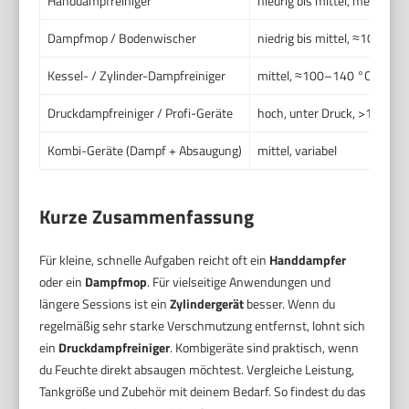
Handdampfreiniger
niedrig bis mittel, meist ≈1
Dampfmop / Bodenwischer
niedrig bis mittel, ≈100–12
Kessel- / Zylinder-Dampfreiniger
mittel, ≈100–140 °C
Druckdampfreiniger / Profi-Geräte
hoch, unter Druck, >120 °C
Kombi-Geräte (Dampf + Absaugung)
mittel, variabel
Kurze Zusammenfassung
Für kleine, schnelle Aufgaben reicht oft ein
Handdampfer
oder ein
Dampfmop
. Für vielseitige Anwendungen und
längere Sessions ist ein
Zylindergerät
besser. Wenn du
regelmäßig sehr starke Verschmutzung entfernst, lohnt sich
ein
Druckdampfreiniger
. Kombigeräte sind praktisch, wenn
du Feuchte direkt absaugen möchtest. Vergleiche Leistung,
Tankgröße und Zubehör mit deinem Bedarf. So findest du das