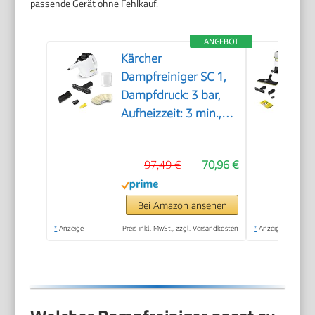
passende Gerät ohne Fehlkauf.
ANGEBOT
Kärcher
Dampfreiniger SC 1,
Dampfdruck: 3 bar,
Aufheizzeit: 3 min.,
Leistung: 1.200 W,
Flächenleistung: 20
97,49 €
70,96 €
m², Tank: 200 ml, mit
Hand-, Punktstrahl-
und Powerdüse,
Bei Amazon ansehen
Mikrofaser-Überzug
*
Anzeige
Preis inkl. MwSt., zzgl. Versandkosten
*
Anzeige
und Rundbürste