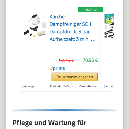
ANGEBOT
Kärcher
Dampfreiniger SC 1,
Dampfdruck: 3 bar,
Aufheizzeit: 3 min.,
Leistung: 1.200 W,
Flächenleistung: 20
97,49 €
70,96 €
m², Tank: 200 ml, mit
Hand-, Punktstrahl-
und Powerdüse,
Bei Amazon ansehen
Mikrofaser-Überzug
*
Anzeige
Preis inkl. MwSt., zzgl. Versandkosten
*
Anzeige
und Rundbürste
Pflege und Wartung für