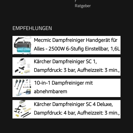
EMPFEHLUNGEN
Mecmic Dampfreiniger Handgerät für
Alles - 2500W 6-Stufig Einstellbar, 1,6L
Wassertank, 120 °C Dampf, 15s
Kärcher Dampfreiniger SC 1,
Aufheizzeit, Tragbar mit 10 Zubehörteilen,
Dampfdruck: 3 bar, Aufheizzeit: 3 min.,
Dampfreinigung für Boden,
Leistung: 1.200 W, Flächenleistung: 20
10-in-1 Dampfreiniger mit
Polstermöbel,Fenster,Auto
m², Tank: 200 ml, mit Hand-, Punktstrahl- und
abnehmbarem
Powerdüse, Mikrofaser-Überzug und Rundbürste
Handgerät,Handdampfreiniger
Kärcher Dampfreiniger SC 4 Deluxe,
Zubehör
Dampfdruck: 4 bar, Aufheizzeit: 3 min.,
Fläche: ca. 130 m², Tank: 0,5 l + 1,3 l,
inkl. Bodenreinigungsset EasyFix, Düsen,