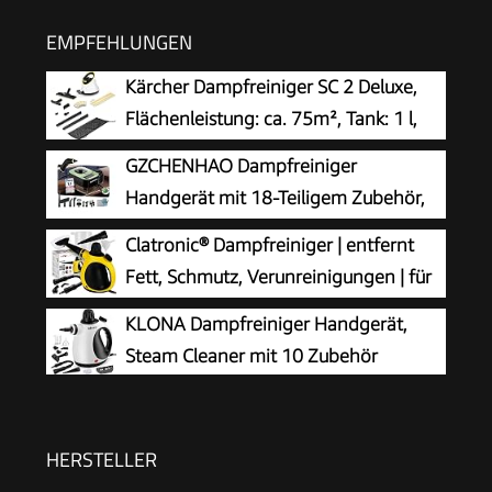
EMPFEHLUNGEN
Kärcher Dampfreiniger SC 2 Deluxe,
Flächenleistung: ca. 75m², Tank: 1 l,
Dampfdruck: max. 3,2 bar, Aufheizzeit:
GZCHENHAO Dampfreiniger
6,5 min., Heizleistung: 1.500 W, mit
Handgerät mit 18-Teiligem Zubehör,
Bodenreinigungsset EasyFix und 3 Düsen,Single
2500W & 9s Turbo-Dampf mit 5 BAR
Clatronic® Dampfreiniger | entfernt
Druck – 99,99% Reinigung & 100%
Fett, Schmutz, Verunreinigungen | für
Natürlich,Steam Cleaner für Boden, Küche, Bad,
Auto, Küche, Bad, Polster | chemiefrei |
KLONA Dampfreiniger Handgerät,
Fenster, Polster & Auto
Steam Cleaner | 360° Dampfdüse | Handgerät
Steam Cleaner mit 10 Zubehör
mit 5 m Kabel & Zubehör | DR 3653
HERSTELLER