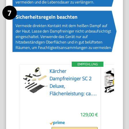
vermeiden und die Lebensdauer zu verlängern.
Sicherheitsregeln beachten
Vermeide direkten Kontakt mit dem heißen Dampf auf
der Haut. Lasse den Dampfreiniger nicht unbeaufsichtigt
eingeschaltet. Verwende das Gerät nur auf
hitzebeständigen Oberflächen und in gut belüfteten
Räumen, um Feuchtigkeitsansammlungen zu vermeiden.
EMPFEHLUNG
Kärcher
Dampfreiniger SC 2
Deluxe,
Flächenleistung: ca.
75m², Tank: 1 l,
Dampfdruck: max. 3,2
129,00 €
bar, Aufheizzeit: 6,5
min., Heizleistung: