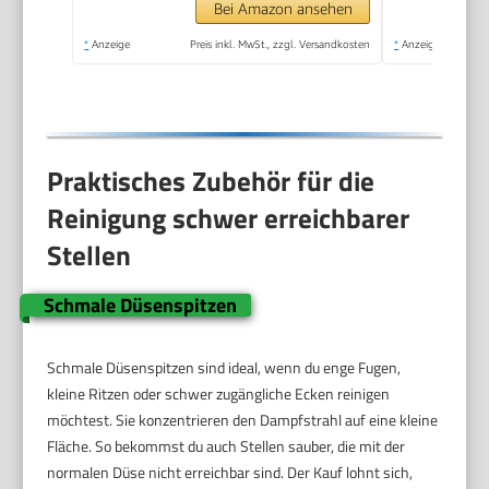
1.500 W, mit
Bei Amazon ansehen
Bodenreinigungsset
*
Anzeige
Preis inkl. MwSt., zzgl. Versandkosten
*
Anzeige
EasyFix und 3
Düsen,Single
Praktisches Zubehör für die
Reinigung schwer erreichbarer
Stellen
Schmale Düsenspitzen
Schmale Düsenspitzen sind ideal, wenn du enge Fugen,
kleine Ritzen oder schwer zugängliche Ecken reinigen
möchtest. Sie konzentrieren den Dampfstrahl auf eine kleine
Fläche. So bekommst du auch Stellen sauber, die mit der
normalen Düse nicht erreichbar sind. Der Kauf lohnt sich,