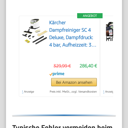
ANGEBOT
Kärcher
Dampfreiniger SC 4
Deluxe, Dampfdruck:
4 bar, Aufheizzeit: 3
min., Fläche: ca. 130
m², Tank: 0,5 l + 1,3 l,
329,99 €
286,40 €
inkl.
Bodenreinigungsset
EasyFix, Düsen,
Bei Amazon ansehen
Mikrofaser-Überzug
*
Anzeige
Preis inkl. MwSt., zzgl. Versandkosten
*
Anzeige
und Bürsten, Weiß
Typische Fehler vermeiden beim