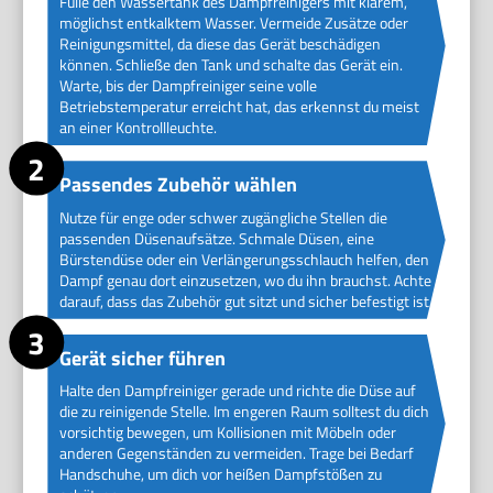
Fülle den Wassertank des Dampfreinigers mit klarem,
möglichst entkalktem Wasser. Vermeide Zusätze oder
Reinigungsmittel, da diese das Gerät beschädigen
können. Schließe den Tank und schalte das Gerät ein.
Warte, bis der Dampfreiniger seine volle
Betriebstemperatur erreicht hat, das erkennst du meist
an einer Kontrollleuchte.
Passendes Zubehör wählen
Nutze für enge oder schwer zugängliche Stellen die
passenden Düsenaufsätze. Schmale Düsen, eine
Bürstendüse oder ein Verlängerungsschlauch helfen, den
Dampf genau dort einzusetzen, wo du ihn brauchst. Achte
darauf, dass das Zubehör gut sitzt und sicher befestigt ist.
Gerät sicher führen
Halte den Dampfreiniger gerade und richte die Düse auf
die zu reinigende Stelle. Im engeren Raum solltest du dich
vorsichtig bewegen, um Kollisionen mit Möbeln oder
anderen Gegenständen zu vermeiden. Trage bei Bedarf
Handschuhe, um dich vor heißen Dampfstößen zu