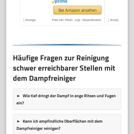
Aufheizzeit, Tragbar
mit 10 Zubehörteilen,
Bei Amazon ansehen
Dampfreinigung für
*
Anzeige
Preis inkl. MwSt., zzgl. Versandkosten
*
Anzeige
Boden,
Polstermöbel,Fenster,Auto
Häufige Fragen zur Reinigung
schwer erreichbarer Stellen mit
dem Dampfreiniger
Wie tief dringt der Dampf in enge Ritzen und Fugen
ein?
Kann ich empfindliche Oberflächen mit dem
Dampfreiniger reinigen?