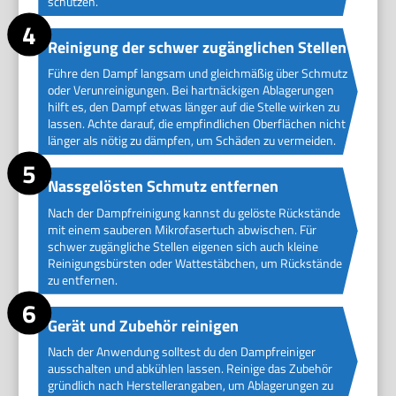
schützen.
Reinigung der schwer zugänglichen Stellen
Führe den Dampf langsam und gleichmäßig über Schmutz
oder Verunreinigungen. Bei hartnäckigen Ablagerungen
hilft es, den Dampf etwas länger auf die Stelle wirken zu
lassen. Achte darauf, die empfindlichen Oberflächen nicht
länger als nötig zu dämpfen, um Schäden zu vermeiden.
Nassgelösten Schmutz entfernen
Nach der Dampfreinigung kannst du gelöste Rückstände
mit einem sauberen Mikrofasertuch abwischen. Für
schwer zugängliche Stellen eigenen sich auch kleine
Reinigungsbürsten oder Wattestäbchen, um Rückstände
zu entfernen.
Gerät und Zubehör reinigen
Nach der Anwendung solltest du den Dampfreiniger
ausschalten und abkühlen lassen. Reinige das Zubehör
gründlich nach Herstellerangaben, um Ablagerungen zu