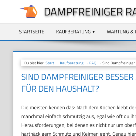
Zum
DAMPFREINIGER R
Inhalt
springen
STARTSEITE
KAUFBERATUNG
WARTUNG & 
Du bist hier:
Start
→
Kaufberatung
→
FAQ
→ Sind Dampfreiniger 
SIND DAMPFREINIGER BESSER
FÜR DEN HAUSHALT?
Die meisten kennen das: Nach dem Kochen klebt der H
manchmal einfach schmutzig aus, egal wie oft du ih
Herausforderungen, bei denen es nicht nur um oberf
hartnäckigem Schmutz und Keimen geht. Genau hier