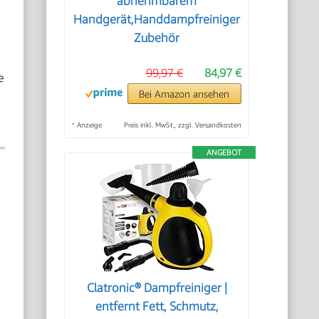
abnehmbarem
Handgerät,Handdampfreiniger
Zubehör
99,97 €
84,97 €
e
Bei Amazon ansehen
*
Anzeige
Preis inkl. MwSt., zzgl. Versandkosten
ANGEBOT
Clatronic® Dampfreiniger |
entfernt Fett, Schmutz,