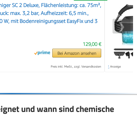
iger SC 2 Deluxe, Flächenleistung: ca. 75m²,
uck: max. 3,2 bar, Aufheizzeit: 6,5 min.,
00 W, mit Bodenreinigungsset EasyFix und 3
❯
129,00 €
Bei Amazon ansehen
Preis inkl. MwSt., zzgl. Versandkosten
*
Anzeige
eignet und wann sind chemische