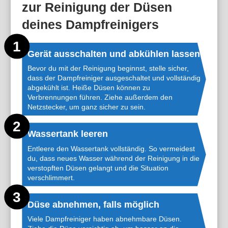
zur Reinigung der Düsen
deines Dampfreinigers
Gerät ausschalten und abkühlen lassen
Bevor du mit der Reinigung beginnst, stelle sicher,
dass der Dampfreiniger ausgeschaltet und vollständig
abgekühlt ist. Heiße Düsen können zu
Verbrennungen führen. Ziehe außerdem den
Netzstecker, um ganz sicher zu sein.
Wassertank leeren
Entleere den Wassertank vollständig. So vermeidest
du, dass neues Wasser während der Reinigung in die
verstopften Düsen gelangt und die Situation
verschlimmert.
Düse abnehmen, falls möglich
Viele Dampfreiniger haben abnehmbare Düsen.