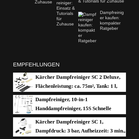
& Tutorials für Zuhause
Dampfreinig
er kaufen:
kompakter
Ratgeber
EMPFEHLUNGEN
Kärcher Dampfreiniger SC 2 Deluxe,
Flächenleistung: ca. 75m², Tank: 1 l,
Dampfdruck: max. 3,2 bar, Aufheizzeit:
Dampfreiniger, 10-in-1
6,5 min., Heizleistung: 1.500 W, mit
Handdampfreiniger, 15S Schnelle
Bodenreinigungsset EasyFix und 3 Düsen,Single
Aufheizung Dampfwischer, 450 ml
Kärcher Dampfreiniger SC 1,
Druck-Mehrzweckdampfreiniger, 1500 W,
Dampfdruck: 3 bar, Aufheizzeit: 3 min.,
chemikalienfreier für den Heimgebrauch,