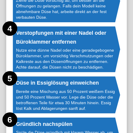
Ziehe die Düse vorsichtig ab, um besser an die
Öffnungen zu gelangen. Falls dein Modell keine
abnehmbare Düse hat, arbeite direkt an der fest
verbauten Düse.
Verstopfungen mit einer Nadel oder
Büroklammer entfernen
Nutze eine dünne Nadel oder eine geradegebogene
Büroklammer, um vorsichtig Verschmutzungen oder
Kalkreste aus den Düsenöffnungen zu entfernen.
Achte darauf, die Düsen nicht zu beschädigen.
Düse in Essiglösung einweichen
Bereite eine Mischung aus 50 Prozent weißem Essig
und 50 Prozent Wasser vor. Lege die Düse oder die
betroffenen Teile für etwa 30 Minuten hinein. Essig
löst Kalk und Ablagerungen sanft auf.
Gründlich nachspülen
Spüle die Düse gründlich mit klarem Wasser ab, um