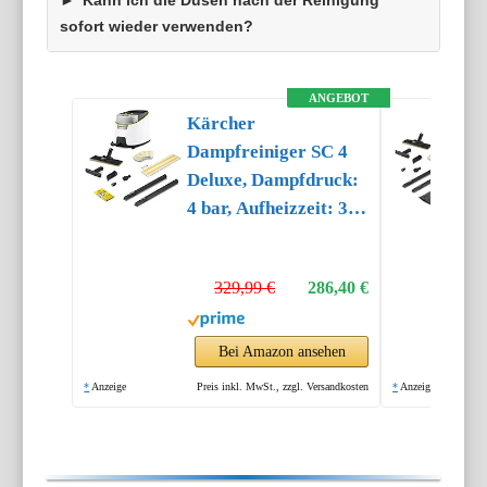
Kann ich die Düsen nach der Reinigung
sofort wieder verwenden?
ANGEBOT
Kärcher
Dampfreiniger SC 4
Deluxe, Dampfdruck:
4 bar, Aufheizzeit: 3
min., Fläche: ca. 130
m², Tank: 0,5 l + 1,3 l,
329,99 €
286,40 €
inkl.
Bodenreinigungsset
EasyFix, Düsen,
Bei Amazon ansehen
Mikrofaser-Überzug
*
Anzeige
Preis inkl. MwSt., zzgl. Versandkosten
*
Anzeige
und Bürsten, Weiß