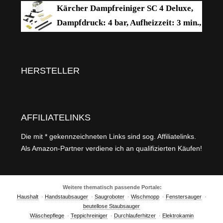
Leistung: 1.200 W, Flächenleistung: 20
Kärcher Dampfreiniger SC 4 Deluxe,
Reinigung von Böden, Fliesen, Fenst
m², Tank: 200 ml, mit Hand-, Punktstrahl- und
Dampfdruck: 4 bar, Aufheizzeit: 3 min.,
Powerdüse, Mikrofaser-Überzug und Rundbürste
Fläche: ca. 130 m², Tank: 0,5 l + 1,3 l,
inkl. Bodenreinigungsset EasyFix, Düsen,
Mikrofaser-Überzug und Bürsten, Weiß
HERSTELLER
AFFILIATELINKS
Die mit * gekennzeichneten Links sind sog. Affiliatelinks.
Als Amazon-Partner verdiene ich an qualifizierten Käufen!
Weitere thematisch passende Portale:
Haushalt
·
Handstaubsauger
·
Saugroboter
·
Wischmopp
·
Fenstersauger
·
beutellose Staubsauger
Wäschepflege
·
Teppichreiniger
·
Durchlauferhitzer
·
Elektrokamin