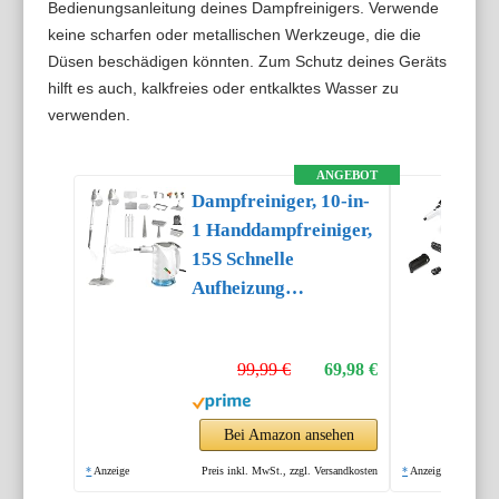
Bedienungsanleitung deines Dampfreinigers. Verwende
keine scharfen oder metallischen Werkzeuge, die die
Düsen beschädigen könnten. Zum Schutz deines Geräts
hilft es auch, kalkfreies oder entkalktes Wasser zu
verwenden.
ANGEBOT
Dampfreiniger, 10-in-
1 Handdampfreiniger,
15S Schnelle
Aufheizung
Dampfwischer, 450 ml
Druck-
99,99 €
69,98 €
Mehrzweckdampfreiniger,
1500 W,
chemikalienfreier für
Bei Amazon ansehen
den Heimgebrauch,
*
Anzeige
Preis inkl. MwSt., zzgl. Versandkosten
*
Anzeige
Reinigung von Böden,