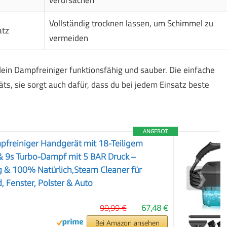
Vollständig trocknen lassen, um Schimmel zu
atz
vermeiden
dein Dampfreiniger funktionsfähig und sauber. Die einfache
ts, sie sorgt auch dafür, dass du bei jedem Einsatz beste
ANGEBOT
reiniger Handgerät mit 18-Teiligem
 9s Turbo-Dampf mit 5 BAR Druck –
 & 100% Natürlich,Steam Cleaner für
❯
, Fenster, Polster & Auto
99,99 €
67,48 €
Bei Amazon ansehen