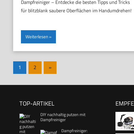
Dampfreiniger – Entdecke die besten Tipps und Tricks
für blitzblank saubere Oberflächen im Handumdrehen!
Weiterlesen
1
2
Nächste
»
Seitennummerierung
Beiträge
der
Beiträge
TOP-ARTIKEL
EMPF
DIY nachhaltig putzen mit
Dampfreiniger
Dampfreiniger: