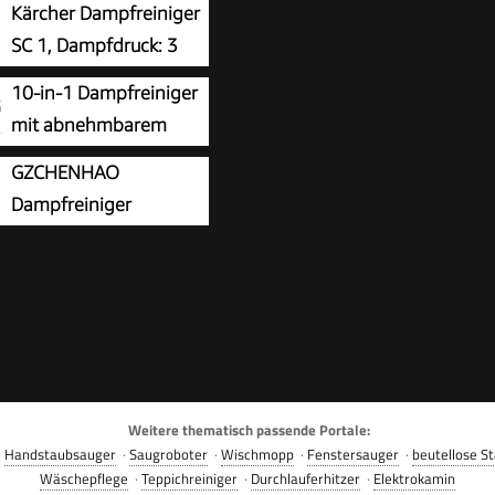
Kärcher Dampfreiniger
eit
SC 1, Dampfdruck: 3
bar, Aufheizzeit: 3 min.,
10-in-1 Dampfreiniger
: 1.200 W,
mit abnehmbarem
eistung: 20 m², Tank:
Handgerät,Handdampf
GZCHENHAO
mit Hand-, Punktstrahl-
r Zubehör
Dampfreiniger
erdüse, Mikrofaser-
Handgerät mit 18-
 und Rundbürste
m Zubehör, 2500W & 9s
ampf mit 5 BAR Druck –
 Reinigung & 100%
h,Steam Cleaner für
üche, Bad, Fenster,
& Auto
Weitere thematisch passende Portale:
·
Handstaubsauger
·
Saugroboter
·
Wischmopp
·
Fenstersauger
·
beutellose S
Wäschepflege
·
Teppichreiniger
·
Durchlauferhitzer
·
Elektrokamin