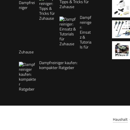
Tipps & Tricks für
Zuhause
Aufheizz
Dampf
reinige
r:
Leistung
Einsat
z &
Flächenl
Tutoria
200 ml, 
ls für
reinige
Zuhause
und Pow
Dampfreiniger kaufen:
Überzug
kompakter Ratgeber
Teilige
Turbo-D
99,99%
Natürlic
Boden, K
Polster 
Haushalt