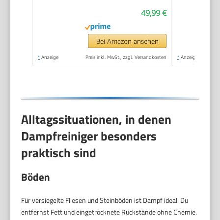
Küche, Bad, Fenster,
49,99 €
Polster & Auto–100%
Chemiefrei,
Hochdruck-Dampf
Bei Amazon ansehen
gegen Schmutz Fett
*
Anzeige
Preis inkl. MwSt., zzgl. Versandkosten
*
Anzeige
& Bakterien
Alltagssituationen, in denen
Dampfreiniger besonders
praktisch sind
Böden
Für versiegelte Fliesen und Steinböden ist Dampf ideal. Du
entfernst Fett und eingetrocknete Rückstände ohne Chemie.