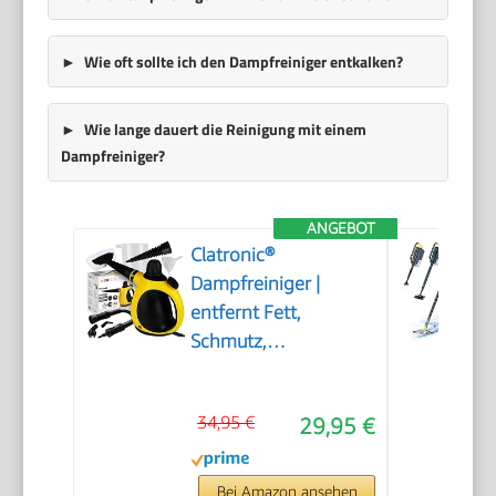
Wie oft sollte ich den Dampfreiniger entkalken?
Wie lange dauert die Reinigung mit einem
Dampfreiniger?
ANGEBOT
Clatronic®
Dampfreiniger |
entfernt Fett,
Schmutz,
Verunreinigungen |
für Auto, Küche, Bad,
34,95 €
29,95 €
Polster | chemiefrei |
Steam Cleaner | 360°
Dampfdüse |
Bei Amazon ansehen