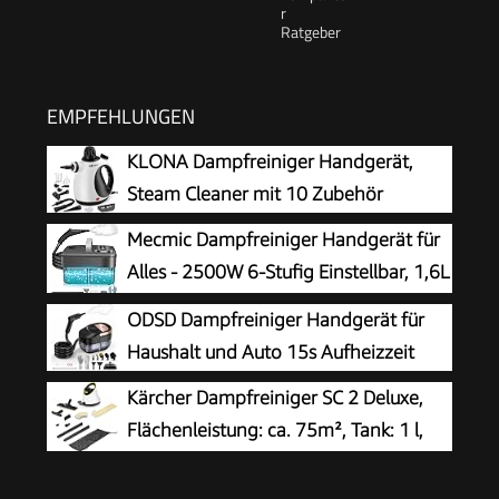
EMPFEHLUNGEN
KLONA Dampfreiniger Handgerät,
Steam Cleaner mit 10 Zubehör
Mecmic Dampfreiniger Handgerät für
Alles - 2500W 6-Stufig Einstellbar, 1,6L
Wassertank, 120 °C Dampf, 15s
ODSD Dampfreiniger Handgerät für
Aufheizzeit, Tragbar mit 10 Zubehörteilen,
Haushalt und Auto 15s Aufheizzeit
Dampfreinigung für Boden,
Kärcher Dampfreiniger SC 2 Deluxe,
Polstermöbel,Fenster,Auto
Flächenleistung: ca. 75m², Tank: 1 l,
Dampfdruck: max. 3,2 bar, Aufheizzeit:
6,5 min., Heizleistung: 1.500 W, mit