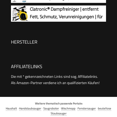
Hochdruck-Dampf gegen Schmutz Fett &
Aufheizung Dampfwischer, 450 ml
Clatronic® Dampfreiniger | entfernt
Bakterien
Druck-Mehrzweckdampfreiniger, 1500 W,
Fett, Schmutz, Verunreinigungen | für
chemikalienfreier für den Heimgebrauch,
Auto, Küche, Bad, Polster | chemiefrei |
Reinigung von Böden, Fliesen, Fenst
Steam Cleaner | 360° Dampfdüse | Handgerät
mit 5 m Kabel & Zubehör | DR 3653
HERSTELLER
AFFILIATELINKS
Die mit * gekennzeichneten Links sind sog. Affiliatelinks.
Als Amazon-Partner verdiene ich an qualifizierten Käufen!
Weitere thematisch passende Portale:
Haushalt
·
Handstaubsauger
·
Saugroboter
·
Wischmopp
·
Fenstersauger
·
beutellose
Staubsauger