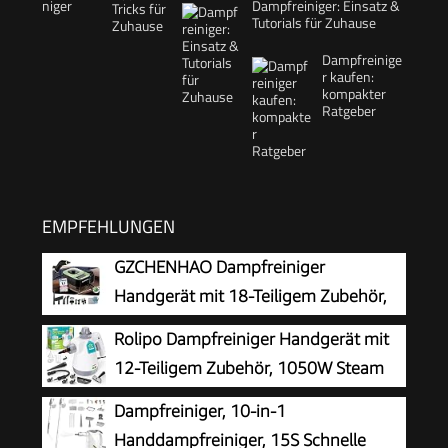
Dampfreiniger: Einsatz &
Tutorials für Zuhause
Dampfreinige
r kaufen:
kompakter
Ratgeber
EMPFEHLUNGEN
GZCHENHAO Dampfreiniger
Handgerät mit 18-Teiligem Zubehör,
2500W & 9s Turbo-Dampf mit 5 BAR
Rolipo Dampfreiniger Handgerät mit
Druck – 99,99% Reinigung & 100%
12-Teiligem Zubehör, 1050W Steam
Natürlich,Steam Cleaner für Boden, Küche, Bad,
Cleaner für Haushalt, Küche, Bad,
Dampfreiniger, 10-in-1
Fenster, Polster & Auto
Fenster, Polster & Auto–100% Chemiefrei,
Handdampfreiniger, 15S Schnelle