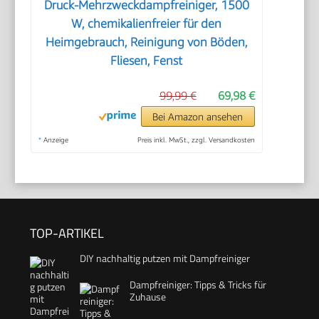
Druck-Mehrzweckdampfreiniger, 1500
W, chemikalienfreier für den
Heimgebrauch, Reinigung von Böden,
Fliesen, Fenst
99,99 €
69,98 €
Bei Amazon ansehen
*
Anzeige
Preis inkl. MwSt., zzgl. Versandkosten
TOP-ARTIKEL
DIY nachhaltig putzen mit Dampfreiniger
Dampfreiniger: Tipps & Tricks für
Zuhause