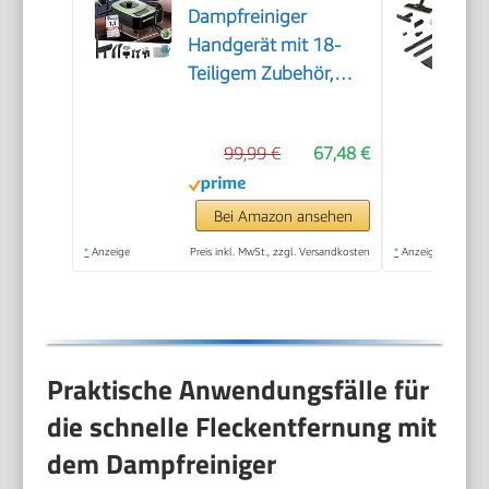
Dampfreiniger
Handgerät mit 18-
Teiligem Zubehör,
2500W & 9s Turbo-
Dampf mit 5 BAR
99,99 €
67,48 €
Druck – 99,99%
Reinigung & 100%
Natürlich,Steam
Bei Amazon ansehen
Cleaner für Boden,
*
Anzeige
Preis inkl. MwSt., zzgl. Versandkosten
*
Anzeige
Küche, Bad, Fenster,
Polster & Auto
Praktische Anwendungsfälle für
die schnelle Fleckentfernung mit
dem Dampfreiniger