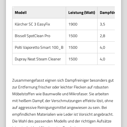
Modell
Leistung (Watt)
Dampfdruck (ba
Kärcher SC 3 EasyFix
1900
3,5
Bissell SpotClean Pro
1500
2,8
Polti Vaporetto Smart 100_B
1500
4,0
Dupray Neat Steam Cleaner
1500
4,0
Zusammengefasst eignen sich Dampfreiniger besonders gut
zur Entfernung frischer oder leichter Flecken auf robusten
Möbelstoffen wie Baumwolle und Mikrofaser. Sie arbeiten
mit heißem Dampf, der Verschmutzungen effektiv löst, ohne
auf aggressive Reinigungsmittel angewiesen zu sein. Bei
empfindlichen Materialien wie Leder ist Vorsicht angebracht.
Die Wahl des passenden Modells und der richtigen Aufsätze