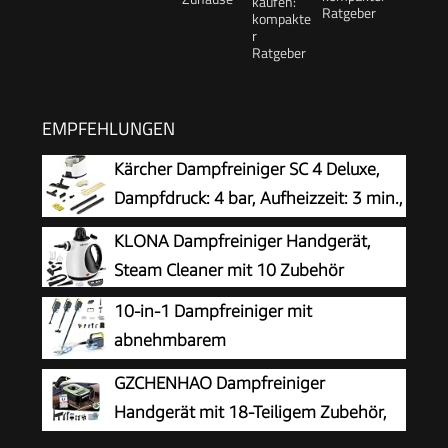
Ratgeber
EMPFEHLUNGEN
Kärcher Dampfreiniger SC 4 Deluxe,
Dampfdruck: 4 bar, Aufheizzeit: 3 min.,
Fläche: ca. 130 m², Tank: 0,5 l + 1,3 l,
KLONA Dampfreiniger Handgerät,
inkl. Bodenreinigungsset EasyFix, Düsen,
Steam Cleaner mit 10 Zubehör
Mikrofaser-Überzug und Bürsten, Weiß
10-in-1 Dampfreiniger mit
abnehmbarem
Handgerät,Handdampfreiniger
GZCHENHAO Dampfreiniger
Zubehör
Handgerät mit 18-Teiligem Zubehör,
2500W & 9s Turbo-Dampf mit 5 BAR