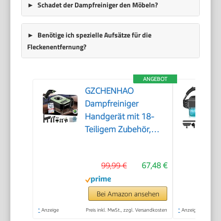
Schadet der Dampfreiniger den Möbeln?
Benötige ich spezielle Aufsätze für die
Fleckenentfernung?
ANGEBOT
GZCHENHAO
Dampfreiniger
Handgerät mit 18-
Teiligem Zubehör,
2500W & 9s Turbo-
Dampf mit 5 BAR
99,99 €
67,48 €
Druck – 99,99%
Reinigung & 100%
Natürlich,Steam
Bei Amazon ansehen
Cleaner für Boden,
*
Anzeige
Preis inkl. MwSt., zzgl. Versandkosten
*
Anzeige
Küche, Bad, Fenster,