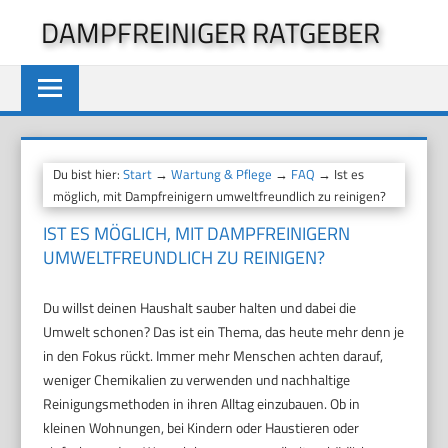
Zum
DAMPFREINIGER RATGEBER
Inhalt
springen
Du bist hier:
Start
→
Wartung & Pflege
→
FAQ
→ Ist es
möglich, mit Dampfreinigern umweltfreundlich zu reinigen?
IST ES MÖGLICH, MIT DAMPFREINIGERN
UMWELTFREUNDLICH ZU REINIGEN?
Du willst deinen Haushalt sauber halten und dabei die
Umwelt schonen? Das ist ein Thema, das heute mehr denn je
in den Fokus rückt. Immer mehr Menschen achten darauf,
weniger Chemikalien zu verwenden und nachhaltige
Reinigungsmethoden in ihren Alltag einzubauen. Ob in
kleinen Wohnungen, bei Kindern oder Haustieren oder