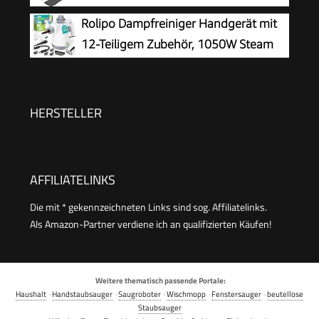
Dampfdruck: max. 3,2 bar, Aufheizzeit:
Rolipo Dampfreiniger Handgerät mit
6,5 min., Heizleistung: 1.500 W, mit
12-Teiligem Zubehör, 1050W Steam
Bodenreinigungsset EasyFix und 3 Düsen,Single
Cleaner für Haushalt, Küche, Bad,
Fenster, Polster & Auto–100% Chemiefrei,
Hochdruck-Dampf gegen Schmutz Fett &
HERSTELLER
Bakterien
AFFILIATELINKS
Die mit * gekennzeichneten Links sind sog. Affiliatelinks.
Als Amazon-Partner verdiene ich an qualifizierten Käufen!
Weitere thematisch passende Portale:
Haushalt
·
Handstaubsauger
·
Saugroboter
·
Wischmopp
·
Fenstersauger
·
beutellose
Staubsauger