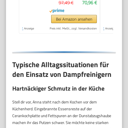
97,49 €
70,96 €
m², Tank: 200 ml, mit
Hand-, Punktstrahl-
und Powerdüse,
Bei Amazon ansehen
Mikrofaser-Überzug
*
Anzeige
Preis inkl. MwSt., zzgl. Versandkosten
*
Anzeige
und Rundbürste
Typische Alltagssituationen für
den Einsatz von Dampfreinigern
Hartnäckiger Schmutz in der Küche
Stell dir vor, Anna steht nach dem Kochen vor dem
Küchenherd. Eingebrannte Essensreste auf der
Cerankochplatte und Fettspuren an der Dunstabzugshaube
machen ihr das Putzen schwer. Sie möchte keine starken