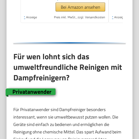
Hochdruck-Dampf
Bei Amazon ansehen
gegen Schmutz Fett
*
Anzeige
Preis inkl. MwSt., zzgl. Versandkosten
*
Anzeige
& Bakterien
Für wen lohnt sich das
umweltfreundliche Reinigen mit
Dampfreinigern?
Privatanwender
Für Privatanwender sind Dampfreiniger besonders
interessant, wenn sie umweltbewusst putzen wollen. Die
Geräte sind einfach zu bedienen und ermöglichen die
Reinigung ohne chemische Mittel. Das spart Aufwand beim