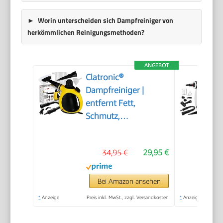
Worin unterscheiden sich Dampfreiniger von
herkömmlichen Reinigungsmethoden?
ANGEBOT
Clatronic®
Dampfreiniger |
entfernt Fett,
Schmutz,
Verunreinigungen |
für Auto, Küche, Bad,
34,95 €
29,95 €
Polster | chemiefrei |
Steam Cleaner | 360°
Dampfdüse |
Bei Amazon ansehen
Handgerät mit 5 m
*
Anzeige
Preis inkl. MwSt., zzgl. Versandkosten
*
Anzeige
Kabel & Zubehör | DR
3653