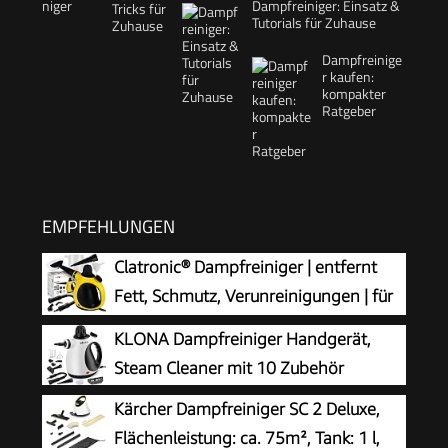
Dampfreiniger: Einsatz &
Tutorials für Zuhause
Dampfreinige
r kaufen:
kompakter
Ratgeber
EMPFEHLUNGEN
Clatronic® Dampfreiniger | entfernt
Fett, Schmutz, Verunreinigungen | für
Auto, Küche, Bad, Polster | chemiefrei |
KLONA Dampfreiniger Handgerät,
Steam Cleaner | 360° Dampfdüse | Handgerät
Steam Cleaner mit 10 Zubehör
mit 5 m Kabel & Zubehör | DR 3653
Kärcher Dampfreiniger SC 2 Deluxe,
Flächenleistung: ca. 75m², Tank: 1 l,