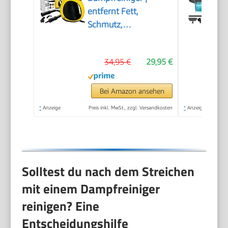
entfernt Fett,
Schmutz,
Verunreinigungen |
für Auto, Küche, Bad,
34,95 €
29,95 €
Polster | chemiefrei |
Steam Cleaner | 360°
Dampfdüse |
Bei Amazon ansehen
Handgerät mit 5 m
*
Anzeige
Preis inkl. MwSt., zzgl. Versandkosten
*
Anzeige
Kabel & Zubehör | DR
3653
Solltest du nach dem Streichen
mit einem Dampfreiniger
reinigen? Eine
Entscheidungshilfe