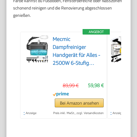
Farbe kannst du Fußböden, Fensterbereiche oder Nasszonen
schonend reinigen und die Renovierung abgeschlossen
genießen.
ANGEBOT
Mecmic
Dampfreiniger
Handgerät für Alles -
2500W 6-Stufig
Einstellbar, 1,6L
Wassertank, 120 °C
89,99 €
59,98 €
Dampf, 15s
Aufheizzeit, Tragbar
mit 10 Zubehörteilen,
Bei Amazon ansehen
Dampfreinigung für
*
Anzeige
Preis inkl. MwSt., zzgl. Versandkosten
*
Anzeige
Boden,
Polstermöbel,Fenster,Auto