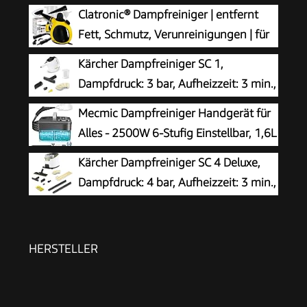
Clatronic® Dampfreiniger | entfernt
Fett, Schmutz, Verunreinigungen | für
Auto, Küche, Bad, Polster | chemiefrei |
Kärcher Dampfreiniger SC 1,
Steam Cleaner | 360° Dampfdüse | Handgerät
Dampfdruck: 3 bar, Aufheizzeit: 3 min.,
mit 5 m Kabel & Zubehör | DR 3653
Leistung: 1.200 W, Flächenleistung: 20
Mecmic Dampfreiniger Handgerät für
m², Tank: 200 ml, mit Hand-, Punktstrahl- und
Alles - 2500W 6-Stufig Einstellbar, 1,6L
Powerdüse, Mikrofaser-Überzug und Rundbürste
Wassertank, 120 °C Dampf, 15s
Kärcher Dampfreiniger SC 4 Deluxe,
Aufheizzeit, Tragbar mit 10 Zubehörteilen,
Dampfdruck: 4 bar, Aufheizzeit: 3 min.,
Dampfreinigung für Boden,
Fläche: ca. 130 m², Tank: 0,5 l + 1,3 l,
Polstermöbel,Fenster,Auto
inkl. Bodenreinigungsset EasyFix, Düsen,
Mikrofaser-Überzug und Bürsten, Weiß
HERSTELLER