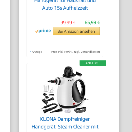
Handgerät für Haushalt und
Auto 15s Aufheizzeit
99,99 €
65,99 €
Bei Amazon ansehen
*
Anzeige
Preis inkl. MwSt., zzgl. Versandkosten
ANGEBOT
KLONA Dampfreiniger
Handgerät, Steam Cleaner mit