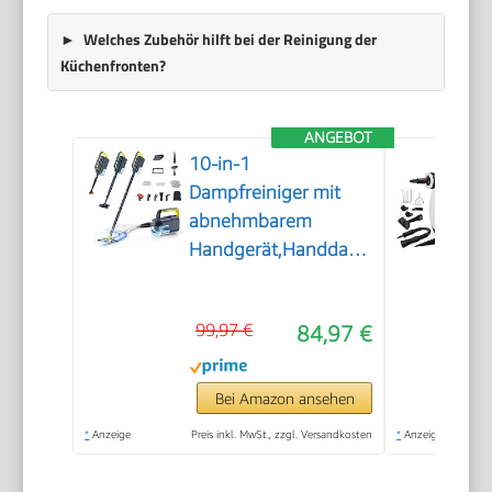
Welches Zubehör hilft bei der Reinigung der
Küchenfronten?
ANGEBOT
10-in-1
Dampfreiniger mit
abnehmbarem
Handgerät,Handdampfreiniger
Zubehör
99,97 €
84,97 €
Bei Amazon ansehen
*
Anzeige
Preis inkl. MwSt., zzgl. Versandkosten
*
Anzeige