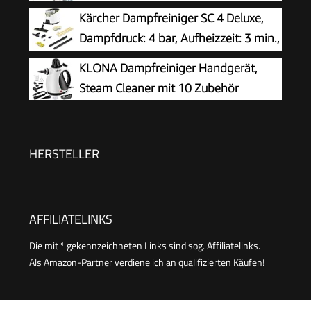
Wassertank, 120 °C Dampf, 15s
Kärcher Dampfreiniger SC 4 Deluxe,
Aufheizzeit, Tragbar mit 10 Zubehörteilen,
Dampfdruck: 4 bar, Aufheizzeit: 3 min.,
Dampfreinigung für Boden,
Fläche: ca. 130 m², Tank: 0,5 l + 1,3 l,
KLONA Dampfreiniger Handgerät,
Polstermöbel,Fenster,Auto
inkl. Bodenreinigungsset EasyFix, Düsen,
Steam Cleaner mit 10 Zubehör
Mikrofaser-Überzug und Bürsten, Weiß
HERSTELLER
AFFILIATELINKS
Die mit * gekennzeichneten Links sind sog. Affiliatelinks.
Als Amazon-Partner verdiene ich an qualifizierten Käufen!