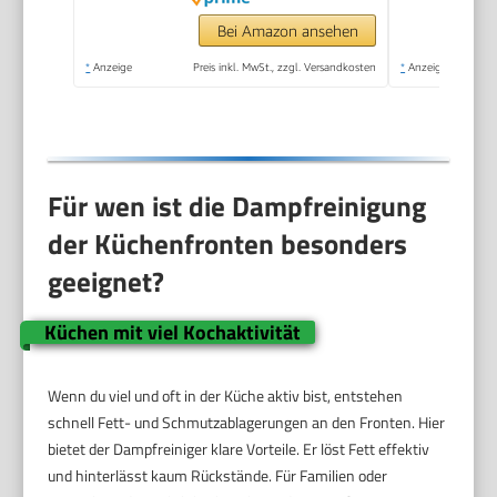
Aufheizzeit, Tragbar
mit 10 Zubehörteilen,
Bei Amazon ansehen
Dampfreinigung für
*
Anzeige
Preis inkl. MwSt., zzgl. Versandkosten
*
Anzeige
Boden,
Polstermöbel,Fenster,Auto
Für wen ist die Dampfreinigung
der Küchenfronten besonders
geeignet?
Küchen mit viel Kochaktivität
Wenn du viel und oft in der Küche aktiv bist, entstehen
schnell Fett- und Schmutzablagerungen an den Fronten. Hier
bietet der Dampfreiniger klare Vorteile. Er löst Fett effektiv
und hinterlässt kaum Rückstände. Für Familien oder