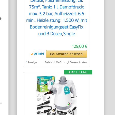
Deluxe, Flächenleistung: ca.
75m², Tank: 1 l, Dampfdruck:
max. 3,2 bar, Aufheizzeit: 6,5
t
min., Heizleistung: 1.500 W, mit
Bodenreinigungsset EasyFix
und 3 Düsen,Single
129,00 €
Bei Amazon ansehen
*
Anzeige
Preis inkl. MwSt., zzgl. Versandkosten
EMPFEHLUNG