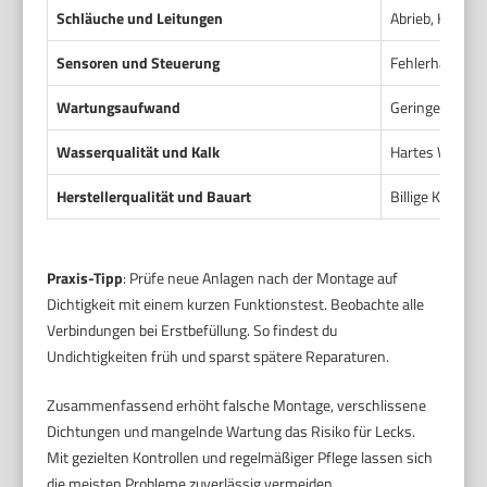
Schläuche und Leitungen
Abrieb, Knicke
Sensoren und Steuerung
Fehlerhafte Pe
Wartungsaufwand
Geringer Wartu
Wasserqualität und Kalk
Hartes Wasser 
Herstellerqualität und Bauart
Billige Kompo
Praxis-Tipp
: Prüfe neue Anlagen nach der Montage auf
Dichtigkeit mit einem kurzen Funktionstest. Beobachte alle
Verbindungen bei Erstbefüllung. So findest du
Undichtigkeiten früh und sparst spätere Reparaturen.
Zusammenfassend erhöht falsche Montage, verschlissene
Dichtungen und mangelnde Wartung das Risiko für Lecks.
Mit gezielten Kontrollen und regelmäßiger Pflege lassen sich
die meisten Probleme zuverlässig vermeiden.