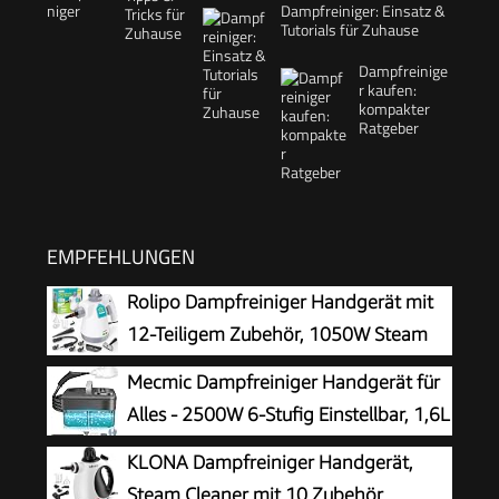
Dampfreiniger: Einsatz &
Tutorials für Zuhause
Dampfreinige
r kaufen:
kompakter
Ratgeber
EMPFEHLUNGEN
Rolipo Dampfreiniger Handgerät mit
12-Teiligem Zubehör, 1050W Steam
Cleaner für Haushalt, Küche, Bad,
Mecmic Dampfreiniger Handgerät für
Fenster, Polster & Auto–100% Chemiefrei,
Alles - 2500W 6-Stufig Einstellbar, 1,6L
Hochdruck-Dampf gegen Schmutz Fett &
Wassertank, 120 °C Dampf, 15s
KLONA Dampfreiniger Handgerät,
Bakterien
Aufheizzeit, Tragbar mit 10 Zubehörteilen,
Steam Cleaner mit 10 Zubehör