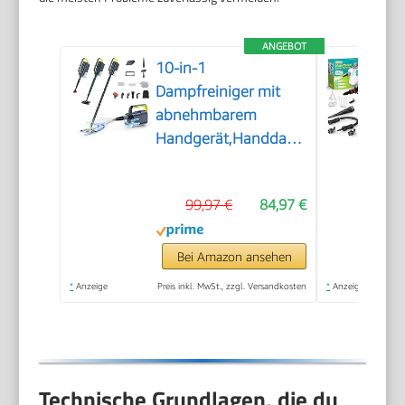
ANGEBOT
10-in-1
Dampfreiniger mit
abnehmbarem
Handgerät,Handdampfreiniger
Zubehör
99,97 €
84,97 €
Bei Amazon ansehen
*
Anzeige
Preis inkl. MwSt., zzgl. Versandkosten
*
Anzeige
Technische Grundlagen, die du