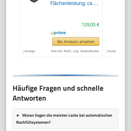
Flächenleistung: ca.
75m², Tank: 1 l,
Dampfdruck: max. 3,2
129,00 €
bar, Aufheizzeit: 6,5
min., Heizleistung:
1.500 W, mit
Bei Amazon ansehen
Bodenreinigungsset
*
Anzeige
Preis inkl. MwSt., zzgl. Versandkosten
*
Anzeige
EasyFix und 3
Düsen,Single
Häufige Fragen und schnelle
Antworten
Woran liegen die meisten Lecks bei automatischen
Nachfüllsystemen?