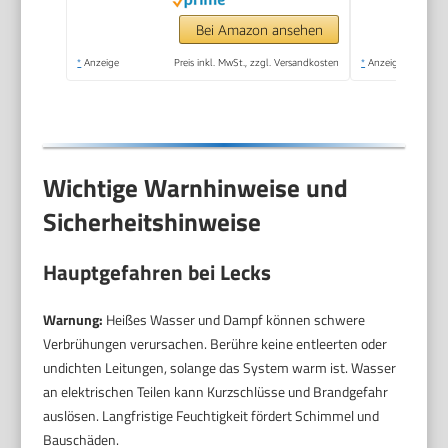
min., Heizleistung:
1.500 W, mit
Bei Amazon ansehen
Bodenreinigungsset
*
Anzeige
Preis inkl. MwSt., zzgl. Versandkosten
*
Anzeige
EasyFix und 3
Düsen,Single
Wichtige Warnhinweise und
Sicherheitshinweise
Hauptgefahren bei Lecks
Warnung:
Heißes Wasser und Dampf können schwere
Verbrühungen verursachen. Berühre keine entleerten oder
undichten Leitungen, solange das System warm ist. Wasser
an elektrischen Teilen kann Kurzschlüsse und Brandgefahr
auslösen. Langfristige Feuchtigkeit fördert Schimmel und
Bauschäden.