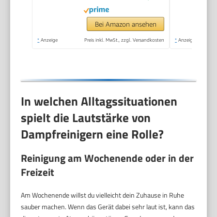
Chemiefrei,
Hochdruck-Dampf
Bei Amazon ansehen
gegen Schmutz Fett
*
Anzeige
Preis inkl. MwSt., zzgl. Versandkosten
*
Anzeige
& Bakterien
In welchen Alltagssituationen
spielt die Lautstärke von
Dampfreinigern eine Rolle?
Reinigung am Wochenende oder in der
Freizeit
Am Wochenende willst du vielleicht dein Zuhause in Ruhe
sauber machen. Wenn das Gerät dabei sehr laut ist, kann das