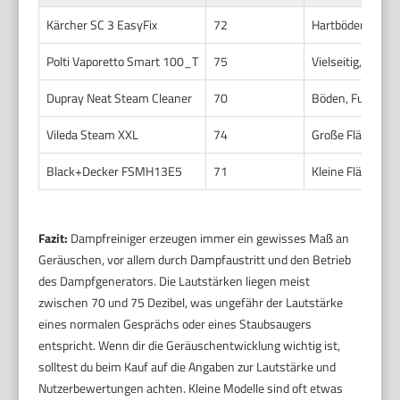
Kärcher SC 3 EasyFix
72
Hartböden, klein
Polti Vaporetto Smart 100_T
75
Vielseitig, auch f
Dupray Neat Steam Cleaner
70
Böden, Fugen, F
Vileda Steam XXL
74
Große Flächen, 
Black+Decker FSMH13E5
71
Kleine Flächen, 
Fazit:
Dampfreiniger erzeugen immer ein gewisses Maß an
Geräuschen, vor allem durch Dampfaustritt und den Betrieb
des Dampfgenerators. Die Lautstärken liegen meist
zwischen 70 und 75 Dezibel, was ungefähr der Lautstärke
eines normalen Gesprächs oder eines Staubsaugers
entspricht. Wenn dir die Geräuschentwicklung wichtig ist,
solltest du beim Kauf auf die Angaben zur Lautstärke und
Nutzerbewertungen achten. Kleine Modelle sind oft etwas