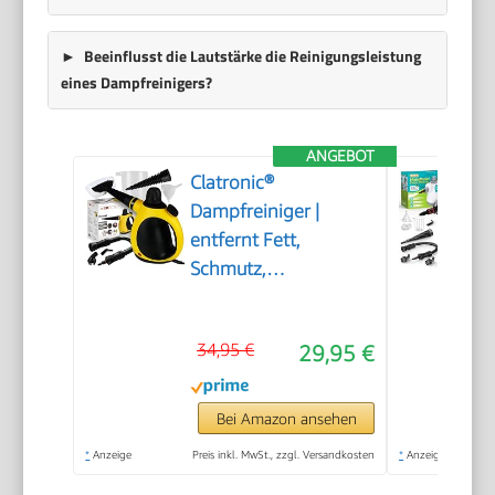
Beeinflusst die Lautstärke die Reinigungsleistung
eines Dampfreinigers?
ANGEBOT
Clatronic®
Dampfreiniger |
entfernt Fett,
Schmutz,
Verunreinigungen |
für Auto, Küche, Bad,
34,95 €
29,95 €
Polster | chemiefrei |
Steam Cleaner | 360°
Dampfdüse |
Bei Amazon ansehen
Handgerät mit 5 m
*
Anzeige
Preis inkl. MwSt., zzgl. Versandkosten
*
Anzeige
Kabel & Zubehör | DR