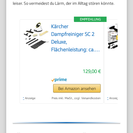
leiser. So vermeidest du Lärm, der im Alltag stören könnte.
EMPFEHLUNG
Kärcher
Dampfreiniger SC 2
Deluxe,
Flächenleistung: ca.
75m², Tank: 1 l,
Dampfdruck: max. 3,2
129,00 €
bar, Aufheizzeit: 6,5
min., Heizleistung:
1.500 W, mit
Bei Amazon ansehen
Bodenreinigungsset
*
Anzeige
Preis inkl. MwSt., zzgl. Versandkosten
*
Anzeige
EasyFix und 3
Düsen,Single