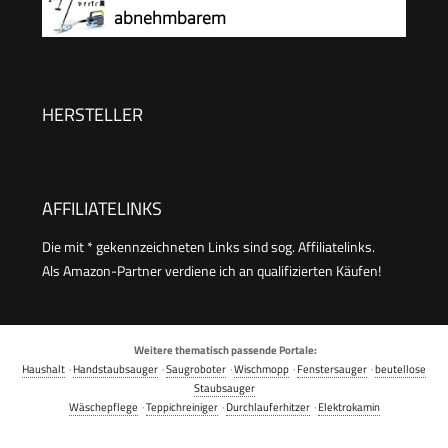
abnehmbarem
Handgerät,Handdampfreiniger
Zubehör
HERSTELLER
AFFILIATELINKS
Die mit * gekennzeichneten Links sind sog. Affiliatelinks.
Als Amazon-Partner verdiene ich an qualifizierten Käufen!
Weitere thematisch passende Portale:
Haushalt
·
Handstaubsauger
·
Saugroboter
·
Wischmopp
·
Fenstersauger
·
beutellose
Staubsauger
Wäschepflege
·
Teppichreiniger
·
Durchlauferhitzer
·
Elektrokamin