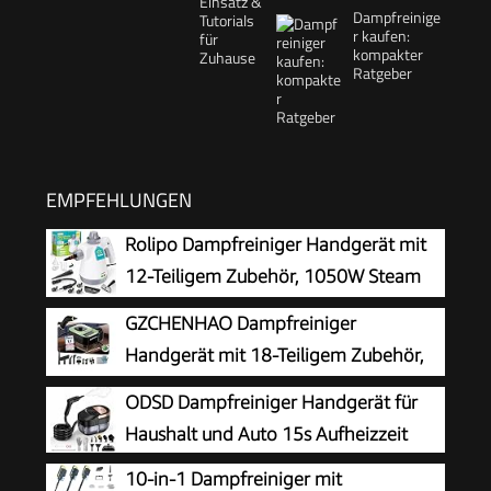
Dampfreinige
r kaufen:
kompakter
Ratgeber
EMPFEHLUNGEN
Rolipo Dampfreiniger Handgerät mit
12-Teiligem Zubehör, 1050W Steam
Cleaner für Haushalt, Küche, Bad,
GZCHENHAO Dampfreiniger
Fenster, Polster & Auto–100% Chemiefrei,
Handgerät mit 18-Teiligem Zubehör,
Hochdruck-Dampf gegen Schmutz Fett &
2500W & 9s Turbo-Dampf mit 5 BAR
ODSD Dampfreiniger Handgerät für
Bakterien
Druck – 99,99% Reinigung & 100%
Haushalt und Auto 15s Aufheizzeit
Natürlich,Steam Cleaner für Boden, Küche, Bad,
10-in-1 Dampfreiniger mit
Fenster, Polster & Auto