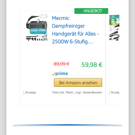
ANGEBOT
Mecmic
Dampfreiniger
Handgerät für Alles -
2500W 6-Stufig
Einstellbar, 1,6L
Wassertank, 120 °C
89,99 €
59,98 €
Dampf, 15s
Aufheizzeit, Tragbar
mit 10 Zubehörteilen,
Bei Amazon ansehen
Dampfreinigung für
*
Anzeige
Preis inkl. MwSt., zzgl. Versandkosten
*
Anzeige
Boden,
Polstermöbel,Fenster,Auto