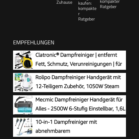
kompakter
Ratgeber
EMPFEHLUNGEN
Clatronic® Dampfreiniger | entfernt
Fett, Schmutz, Verunreinigungen | für
Auto, Küche, Bad, Polster | chemiefrei |
Rolipo Dampfreiniger Handgerät mit
Steam Cleaner | 360° Dampfdüse | Handgerät
12-Teiligem Zubehör, 1050W Steam
mit 5 m Kabel & Zubehör | DR 3653
Cleaner für Haushalt, Küche, Bad,
Mecmic Dampfreiniger Handgerät für
Fenster, Polster & Auto–100% Chemiefrei,
Alles - 2500W 6-Stufig Einstellbar, 1,6L
Hochdruck-Dampf gegen Schmutz Fett &
Wassertank, 120 °C Dampf, 15s
10-in-1 Dampfreiniger mit
Bakterien
Aufheizzeit, Tragbar mit 10 Zubehörteilen,
abnehmbarem
Dampfreinigung für Boden,