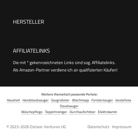
Handgerät,Handdampfreiniger
Polstermöbel,Fenster,Auto
Zubehör
HERSTELLER
AFFILIATELINKS
Die mit * gekennzeichneten Links sind sog. Affiliatelinks.
Als Amazon-Partner verdiene ich an qualifizierten Käufen!
Weitere thematisch passende Portale:
Haushalt
·
Handstaubsauger
·
Saugroboter
·
Wischmopp
·
Fenstersauger
·
beutellose
Staubsauger
Wäschepflege
·
Teppichreiniger
·
Durchlauferhitzer
·
Elektrokamin
© 2023-2026
Ostsee-Ventures UG
Datenschutz
·
Impressum