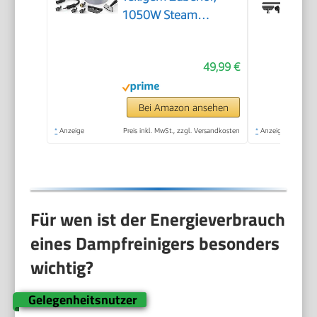
1050W Steam
Cleaner für Haushalt,
Küche, Bad, Fenster,
49,99 €
Polster & Auto–100%
Chemiefrei,
Hochdruck-Dampf
Bei Amazon ansehen
gegen Schmutz Fett
*
Anzeige
Preis inkl. MwSt., zzgl. Versandkosten
*
Anzeige
& Bakterien
Für wen ist der Energieverbrauch
eines Dampfreinigers besonders
wichtig?
Gelegenheitsnutzer