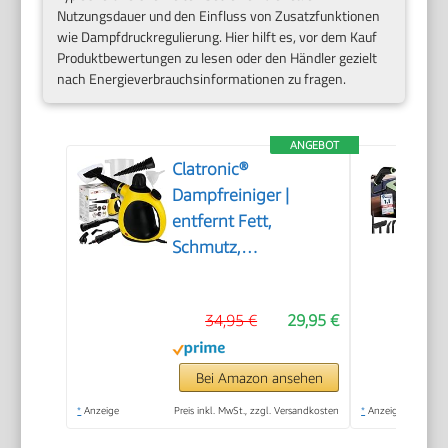
Nutzungsdauer und den Einfluss von Zusatzfunktionen
wie Dampfdruckregulierung. Hier hilft es, vor dem Kauf
Produktbewertungen zu lesen oder den Händler gezielt
nach Energieverbrauchsinformationen zu fragen.
ANGEBOT
Clatronic®
Dampfreiniger |
entfernt Fett,
Schmutz,
Verunreinigungen |
für Auto, Küche, Bad,
34,95 €
29,95 €
Polster | chemiefrei |
Steam Cleaner | 360°
Dampfdüse |
Bei Amazon ansehen
Handgerät mit 5 m
*
Anzeige
Preis inkl. MwSt., zzgl. Versandkosten
*
Anzeige
Kabel & Zubehör | DR