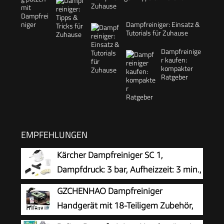
Zuhause
Dampfreiniger: Einsatz &
Tutorials für Zuhause
Dampfreinige
r kaufen:
kompakter
Ratgeber
EMPFEHLUNGEN
Kärcher Dampfreiniger SC 1,
Dampfdruck: 3 bar, Aufheizzeit: 3 min.,
Leistung: 1.200 W, Flächenleistung: 20
GZCHENHAO Dampfreiniger
m², Tank: 200 ml, mit Hand-, Punktstrahl- und
Handgerät mit 18-Teiligem Zubehör,
Powerdüse, Mikrofaser-Überzug und Rundbürste
2500W & 9s Turbo-Dampf mit 5 BAR