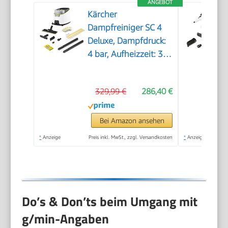
ANGEBOT
Kärcher
Dampfreiniger SC 4
Deluxe, Dampfdruck:
4 bar, Aufheizzeit: 3
min., Fläche: ca. 130
m², Tank: 0,5 l + 1,3 l,
329,99 €
286,40 €
inkl.
Bodenreinigungsset
EasyFix, Düsen,
Bei Amazon ansehen
Mikrofaser-Überzug
*
Anzeige
Preis inkl. MwSt., zzgl. Versandkosten
*
Anzeige
und Bürsten, Weiß
Do’s & Don’ts beim Umgang mit
g/min-Angaben