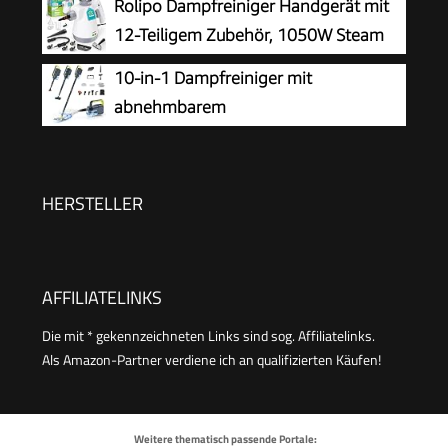
Rolipo Dampfreiniger Handgerät mit
Druck – 99,99% Reinigung & 100%
12-Teiligem Zubehör, 1050W Steam
Natürlich,Steam Cleaner für Boden, Küche, Bad,
Cleaner für Haushalt, Küche, Bad,
10-in-1 Dampfreiniger mit
Fenster, Polster & Auto
Fenster, Polster & Auto–100% Chemiefrei,
abnehmbarem
Hochdruck-Dampf gegen Schmutz Fett &
Handgerät,Handdampfreiniger
Bakterien
Zubehör
HERSTELLER
AFFILIATELINKS
Die mit * gekennzeichneten Links sind sog. Affiliatelinks.
Als Amazon-Partner verdiene ich an qualifizierten Käufen!
Weitere thematisch passende Portale: