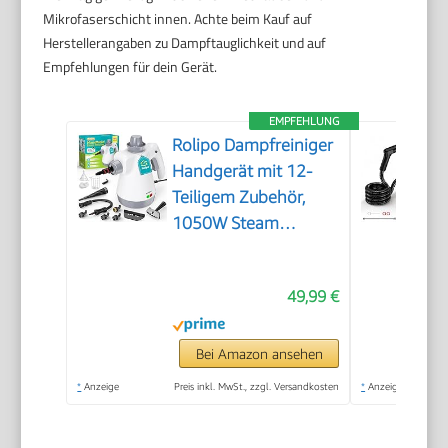
Mikrofaserschicht innen. Achte beim Kauf auf
Herstellerangaben zu Dampftauglichkeit und auf
Empfehlungen für dein Gerät.
EMPFEHLUNG
Rolipo Dampfreiniger
Handgerät mit 12-
Teiligem Zubehör,
1050W Steam
Cleaner für Haushalt,
Küche, Bad, Fenster,
49,99 €
Polster & Auto–100%
Chemiefrei,
Hochdruck-Dampf
Bei Amazon ansehen
gegen Schmutz Fett
*
Anzeige
Preis inkl. MwSt., zzgl. Versandkosten
*
Anzeige
& Bakterien