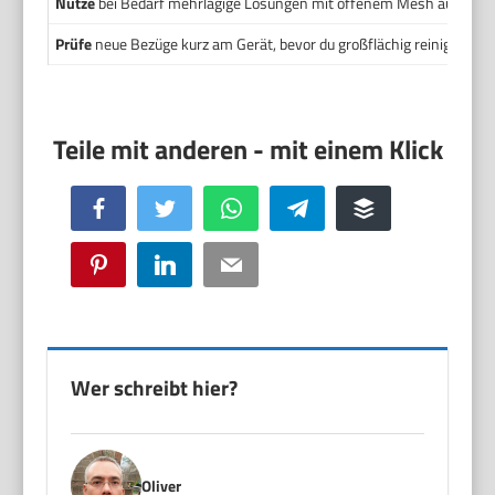
Nutze
bei Bedarf mehrlagige Lösungen mit offenem Mesh außen un
Prüfe
neue Bezüge kurz am Gerät, bevor du großflächig reinigst.
Facebook
Twitter
WhatsApp
Telegram
Buffer
Pinterest
LinkedIn
Email
Wer schreibt hier?
Oliver