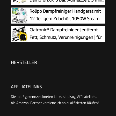
Dampfdruck: 3 bar, Aufheizzeit: 3 min.,
Bodenreinigungsset EasyFix und 3 Düsen,Single
Leistung: 1.200 W, Flächenleistung: 20
Rolipo Dampfreiniger Handgerät mit
m², Tank: 200 ml, mit Hand-, Punktstrahl- und
12-Teiligem Zubehör, 1050W Steam
Powerdüse, Mikrofaser-Überzug und Rundbürste
Cleaner für Haushalt, Küche, Bad,
Clatronic® Dampfreiniger | entfernt
Fenster, Polster & Auto–100% Chemiefrei,
Fett, Schmutz, Verunreinigungen | für
Hochdruck-Dampf gegen Schmutz Fett &
Auto, Küche, Bad, Polster | chemiefrei |
Bakterien
Steam Cleaner | 360° Dampfdüse | Handgerät
mit 5 m Kabel & Zubehör | DR 3653
HERSTELLER
AFFILIATELINKS
Die mit * gekennzeichneten Links sind sog. Affiliatelinks.
Als Amazon-Partner verdiene ich an qualifizierten Käufen!