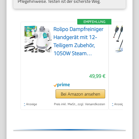
Pflegehinweise. Testen ist der sicherste Weg.
EMPFEHLUNG
Rolipo Dampfreiniger
Handgerät mit 12-
Teiligem Zubehör,
1050W Steam
Cleaner für Haushalt,
Küche, Bad, Fenster,
49,99 €
Polster & Auto–100%
Chemiefrei,
Hochdruck-Dampf
Bei Amazon ansehen
gegen Schmutz Fett
*
Anzeige
Preis inkl. MwSt., zzgl. Versandkosten
*
Anzeige
& Bakterien