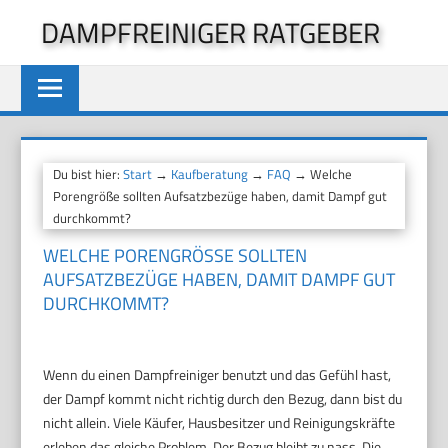
Zum
DAMPFREINIGER RATGEBER
Inhalt
springen
Du bist hier:
Start
→
Kaufberatung
→
FAQ
→ Welche
Porengröße sollten Aufsatzbezüge haben, damit Dampf gut
durchkommt?
WELCHE PORENGRÖSSE SOLLTEN A
UFSATZBEZÜGE HABEN, DAMIT DAMPF GUT D
URCHKOMMT?
Wenn du einen Dampfreiniger benutzt und das Gefühl hast,
der Dampf kommt nicht richtig durch den Bezug, dann bist du
nicht allein. Viele Käufer, Hausbesitzer und Reinigungskräfte
erleben das gleiche Problem. Der Bezug bleibt zu nass. Die