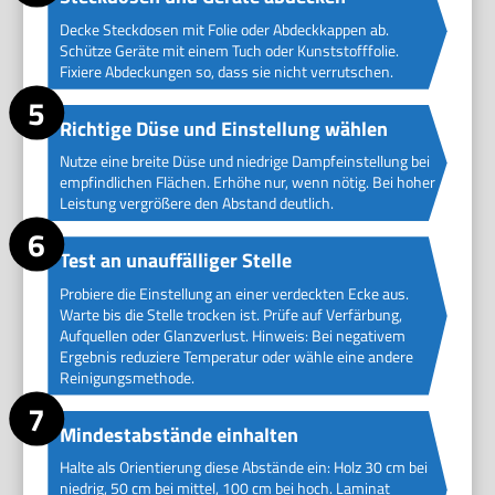
Decke Steckdosen mit Folie oder Abdeckkappen ab.
Schütze Geräte mit einem Tuch oder Kunststofffolie.
Fixiere Abdeckungen so, dass sie nicht verrutschen.
Richtige Düse und Einstellung wählen
Nutze eine breite Düse und niedrige Dampfeinstellung bei
empfindlichen Flächen. Erhöhe nur, wenn nötig. Bei hoher
Leistung vergrößere den Abstand deutlich.
Test an unauffälliger Stelle
Probiere die Einstellung an einer verdeckten Ecke aus.
Warte bis die Stelle trocken ist. Prüfe auf Verfärbung,
Aufquellen oder Glanzverlust. Hinweis: Bei negativem
Ergebnis reduziere Temperatur oder wähle eine andere
Reinigungsmethode.
Mindestabstände einhalten
Halte als Orientierung diese Abstände ein: Holz 30 cm bei
niedrig, 50 cm bei mittel, 100 cm bei hoch. Laminat