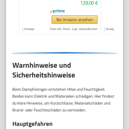
129,00 €
bar, Aufheizzeit: 6,5
min., Heizleistung:
1.500 W, mit
Bei Amazon ansehen
Bodenreinigungsset
*
Anzeige
Preis inkl. MwSt., zzgl. Versandkosten
*
Anzeige
EasyFix und 3
Düsen,Single
Warnhinweise und
Sicherheitshinweise
Beim Dampfreinigen entstehen Hitze und Feuchtigkeit.
Beides kann Elektrik und Materialien schädigen. Hier findest
du klare Hinweise, um Kurzschlüsse, Materialschäden und
Brand- oder Feuchteschäden zu vermeiden.
Hauptgefahren