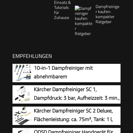
Dampfreinige
r kaufen:
kompakter
Ratgeber
EMPFEHLUNGEN
10-in-1 Dampfreiniger mit
abnehmbarem
Handgerät,Handdampfreiniger
Kärcher Dampfreiniger SC 1,
Zubehör
Dampfdruck: 3 bar, Aufheizzeit: 3 min.,
Leistung: 1.200 W, Flächenleistung: 20
Kärcher Dampfreiniger SC 2 Deluxe,
m², Tank: 200 ml, mit Hand-, Punktstrahl- und
Flächenleistung: ca. 75m², Tank: 1 l,
Powerdüse, Mikrofaser-Überzug und Rundbürste
Dampfdruck: max. 3,2 bar, Aufheizzeit:
ODSD Dampfreiniger Handgerät für