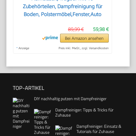
Zubehörteilen, Dampfreinigung für
Boden, Polstermöbel,Fenster,Auto
89,99 €
59,98 €
Bei Amazon ansehen
*
Anzeige
Preis inkl. MwSt., zzgl. Versandkosten
TOP-ARTIKEL
DIY nachhaltig putzen mit Dampfreiniger
Dampfreiniger: Tipps & Tricks für
Zuhause
Dampfreiniger: Einsatz &
Tutorials für Zuhause