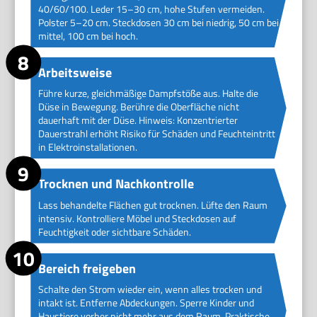
40/60/100. Leder 15–30 cm, hohe Stufen vermeiden.
Polster 5–20 cm. Steckdosen 30 cm bei niedrig, 50 cm bei
mittel, 100 cm bei hoch.
Arbeitsweise
Führe kurze, gleichmäßige Dampfstöße aus. Halte die
Düse in Bewegung. Berühre die Oberfläche nicht
dauerhaft mit der Düse. Hinweis: Konzentrierter
Dauerstrahl erhöht Risiko für Schäden und Feuchteintritt
in Elektroinstallationen.
Trocknen und Nachkontrolle
Lass behandelte Flächen gut trocknen. Lüfte den Raum
intensiv. Kontrolliere Möbel und Steckdosen auf
Feuchtigkeit oder sichtbare Schäden.
Bereich freigeben
Schalte den Strom wieder ein, wenn alles trocken und
intakt ist. Entferne Abdeckungen. Sperre Kinder und
Haustiere vorher nicht mehr aus dem Raum. Praktische