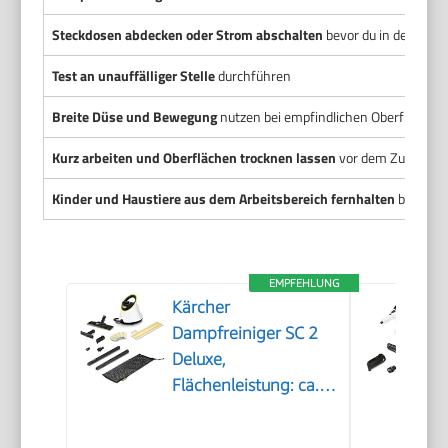
Steckdosen abdecken oder Strom abschalten
bevor du in der Nähe
Test an unauffälliger Stelle
durchführen
Breite Düse und Bewegung
nutzen bei empfindlichen Oberflächen
Kurz arbeiten und Oberflächen trocknen lassen
vor dem Zurückle
Kinder und Haustiere aus dem Arbeitsbereich fernhalten
bis alles
EMPFEHLUNG
Kärcher
Dampfreiniger SC 2
Deluxe,
Flächenleistung: ca.
75m², Tank: 1 l,
Dampfdruck: max. 3,2