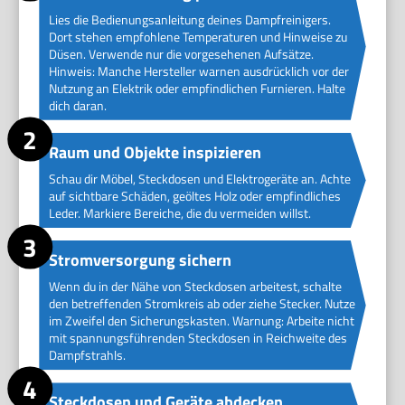
Lies die Bedienungsanleitung deines Dampfreinigers.
Dort stehen empfohlene Temperaturen und Hinweise zu
Düsen. Verwende nur die vorgesehenen Aufsätze.
Hinweis: Manche Hersteller warnen ausdrücklich vor der
Nutzung an Elektrik oder empfindlichen Furnieren. Halte
dich daran.
Raum und Objekte inspizieren
Schau dir Möbel, Steckdosen und Elektrogeräte an. Achte
auf sichtbare Schäden, geöltes Holz oder empfindliches
Leder. Markiere Bereiche, die du vermeiden willst.
Stromversorgung sichern
Wenn du in der Nähe von Steckdosen arbeitest, schalte
den betreffenden Stromkreis ab oder ziehe Stecker. Nutze
im Zweifel den Sicherungskasten. Warnung: Arbeite nicht
mit spannungsführenden Steckdosen in Reichweite des
Dampfstrahls.
Steckdosen und Geräte abdecken