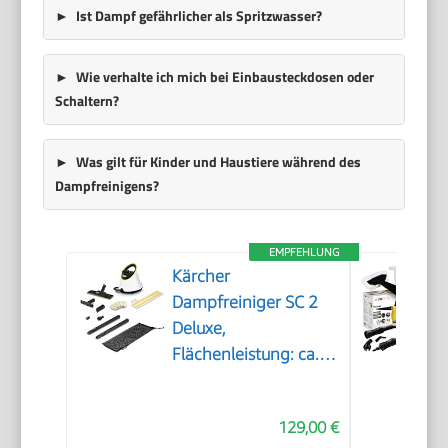
Ist Dampf gefährlicher als Spritzwasser?
Wie verhalte ich mich bei Einbausteckdosen oder
Schaltern?
Was gilt für Kinder und Haustiere während des
Dampfreinigens?
EMPFEHLUNG
Kärcher
Dampfreiniger SC 2
Deluxe,
Flächenleistung: ca.
75m², Tank: 1 l,
Dampfdruck: max. 3,2
129,00 €
bar, Aufheizzeit: 6,5