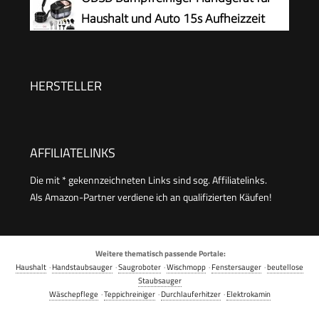
6,5 min., Heizleistung: 1.500 W, mit
Haushalt und Auto 15s Aufheizzeit
Bodenreinigungsset EasyFix und 3 Düsen,Single
HERSTELLER
AFFILIATELINKS
Die mit * gekennzeichneten Links sind sog. Affiliatelinks.
Als Amazon-Partner verdiene ich an qualifizierten Käufen!
Weitere thematisch passende Portale:
Haushalt
·
Handstaubsauger
·
Saugroboter
·
Wischmopp
·
Fenstersauger
·
beutellose
Staubsauger
Wäschepflege
·
Teppichreiniger
·
Durchlauferhitzer
·
Elektrokamin