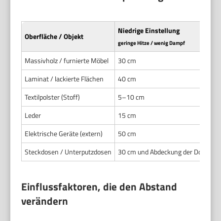
Niedrige Einstellung
M
Oberfläche / Objekt
geringe Hitze / wenig Dampf
mi
Massivholz / furnierte Möbel
30 cm
5
Laminat / lackierte Flächen
40 cm
6
Textilpolster (Stoff)
5–10 cm
1
Leder
15 cm
3
Elektrische Geräte (extern)
50 cm
1
Steckdosen / Unterputzdosen
30 cm und Abdeckung der Dose
5
Einflussfaktoren, die den Abstand
verändern