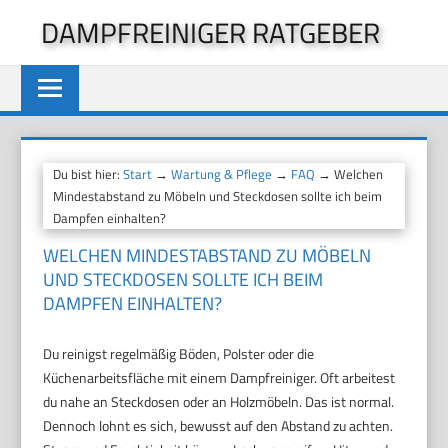
Zum
DAMPFREINIGER RATGEBER
Inhalt
springen
Du bist hier:
Start
→
Wartung & Pflege
→
FAQ
→ Welchen
Mindestabstand zu Möbeln und Steckdosen sollte ich beim
Dampfen einhalten?
WELCHEN MINDESTABSTAND ZU MÖBELN
UND STECKDOSEN SOLLTE ICH BEIM
DAMPFEN EINHALTEN?
Du reinigst regelmäßig Böden, Polster oder die
Küchenarbeitsfläche mit einem Dampfreiniger. Oft arbeitest
du nahe an Steckdosen oder an Holzmöbeln. Das ist normal.
Dennoch lohnt es sich, bewusst auf den Abstand zu achten.