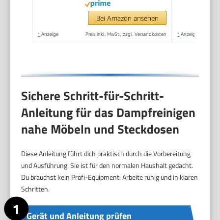
min., Heizleistung:
1.500 W, mit
Bei Amazon ansehen
Bodenreinigungsset
*
Anzeige
Preis inkl. MwSt., zzgl. Versandkosten
*
Anzeige
EasyFix und 3
Düsen,Single
Sichere Schritt-für-Schritt-
Anleitung für das Dampfreinigen
nahe Möbeln und Steckdosen
Diese Anleitung führt dich praktisch durch die Vorbereitung
und Ausführung. Sie ist für den normalen Haushalt gedacht.
Du brauchst kein Profi-Equipment. Arbeite ruhig und in klaren
Schritten.
Gerät und Anleitung prüfen