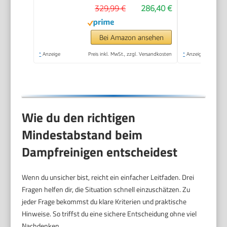
329,99 €
286,40 €
inkl.
Bodenreinigungsset
EasyFix, Düsen,
Bei Amazon ansehen
Mikrofaser-Überzug
*
Anzeige
Preis inkl. MwSt., zzgl. Versandkosten
*
Anzeige
und Bürsten, Weiß
Wie du den richtigen
Mindestabstand beim
Dampfreinigen entscheidest
Wenn du unsicher bist, reicht ein einfacher Leitfaden. Drei
Fragen helfen dir, die Situation schnell einzuschätzen. Zu
jeder Frage bekommst du klare Kriterien und praktische
Hinweise. So triffst du eine sichere Entscheidung ohne viel
Nachdenken.