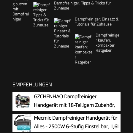
Dampfreiniger: Tipps & Tricks für
Zuhause
Dampfreiniger: Einsatz &
Tutorials für Zuhause
Dampfreinige
r kaufen:
kompakter
Ratgeber
EMPFEHLUNGEN
GZCHENHAO Dampfreiniger
Handgerät mit 18-Teiligem Zubehör,
2500W & 9s Turbo-Dampf mit 5 BAR
Mecmic Dampfreiniger Handgerät für
Druck – 99,99% Reinigung & 100%
Alles - 2500W 6-Stufig Einstellbar, 1,6L
Natürlich,Steam Cleaner für Boden, Küche, Bad,