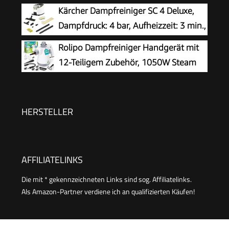
Wassertank, 120 °C Dampf, 15s
Kärcher Dampfreiniger SC 4 Deluxe,
Fenster, Polster & Auto
Aufheizzeit, Tragbar mit 10 Zubehörteilen,
Dampfdruck: 4 bar, Aufheizzeit: 3 min.,
Dampfreinigung für Boden,
Fläche: ca. 130 m², Tank: 0,5 l + 1,3 l,
Rolipo Dampfreiniger Handgerät mit
Polstermöbel,Fenster,Auto
inkl. Bodenreinigungsset EasyFix, Düsen,
12-Teiligem Zubehör, 1050W Steam
Mikrofaser-Überzug und Bürsten, Weiß
Cleaner für Haushalt, Küche, Bad,
Fenster, Polster & Auto–100% Chemiefrei,
Hochdruck-Dampf gegen Schmutz Fett &
HERSTELLER
Bakterien
AFFILIATELINKS
Die mit * gekennzeichneten Links sind sog. Affiliatelinks.
Als Amazon-Partner verdiene ich an qualifizierten Käufen!