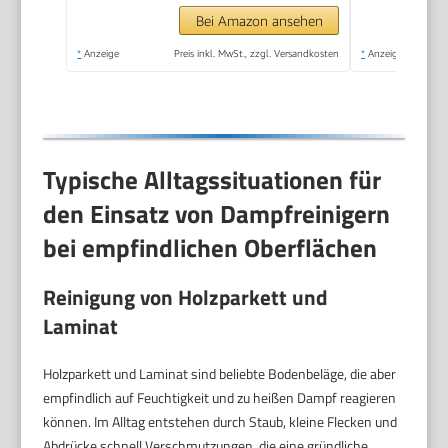
Hochdruck-Dampf
Bei Amazon ansehen
gegen Schmutz Fett
*
Anzeige
Preis inkl. MwSt., zzgl. Versandkosten
*
Anzeige
& Bakterien
Typische Alltagssituationen für
den Einsatz von Dampfreinigern
bei empfindlichen Oberflächen
Reinigung von Holzparkett und
Laminat
Holzparkett und Laminat sind beliebte Bodenbeläge, die aber
empfindlich auf Feuchtigkeit und zu heißen Dampf reagieren
können. Im Alltag entstehen durch Staub, kleine Flecken und
Abdrücke schnell Verschmutzungen, die eine gründliche