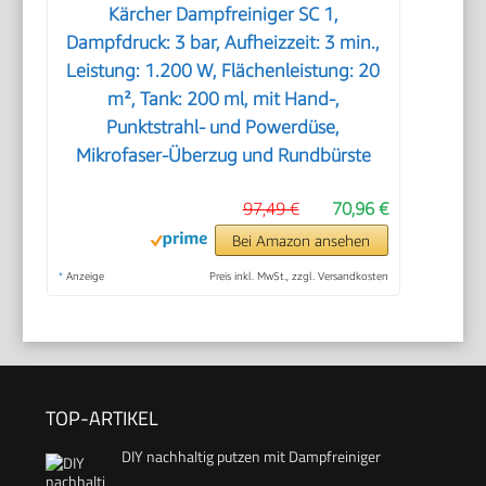
Kärcher Dampfreiniger SC 1,
Dampfdruck: 3 bar, Aufheizzeit: 3 min.,
Leistung: 1.200 W, Flächenleistung: 20
m², Tank: 200 ml, mit Hand-,
Punktstrahl- und Powerdüse,
Mikrofaser-Überzug und Rundbürste
97,49 €
70,96 €
Bei Amazon ansehen
*
Anzeige
Preis inkl. MwSt., zzgl. Versandkosten
TOP-ARTIKEL
DIY nachhaltig putzen mit Dampfreiniger