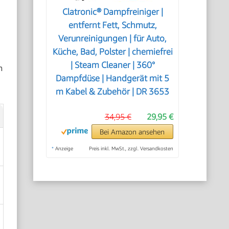
Clatronic® Dampfreiniger |
e
entfernt Fett, Schmutz,
Verunreinigungen | für Auto,
Küche, Bad, Polster | chemiefrei
| Steam Cleaner | 360°
m
Dampfdüse | Handgerät mit 5
m Kabel & Zubehör | DR 3653
34,95 €
29,95 €
Bei Amazon ansehen
*
Anzeige
Preis inkl. MwSt., zzgl. Versandkosten