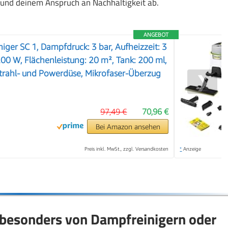
und deinem Anspruch an Nachhaltigkeit ab.
ANGEBOT
iger SC 1, Dampfdruck: 3 bar, Aufheizzeit: 3
200 W, Flächenleistung: 20 m², Tank: 200 ml,
trahl- und Powerdüse, Mikrofaser-Überzug
❯
97,49 €
70,96 €
Bei Amazon ansehen
Preis inkl. MwSt., zzgl. Versandkosten
*
Anzeige
 besonders von Dampfreinigern oder