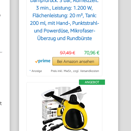
Dampfdruck: 3 bar, Aufheizzeit:
3 min., Leistung: 1.200 W,
b
Flächenleistung: 20 m², Tank:
200 ml, mit Hand-, Punktstrahl-
und Powerdüse, Mikrofaser-
Überzug und Rundbürste
97,49 €
70,96 €
Bei Amazon ansehen
*
Anzeige
Preis inkl. MwSt., zzgl. Versandkosten
ANGEBOT
t