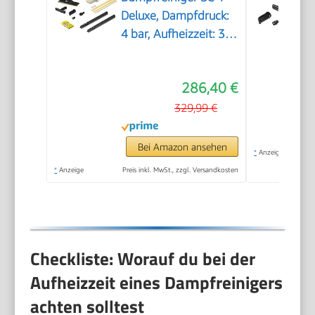
Deluxe, Dampfdruck:
4 bar, Aufheizzeit: 3
min., Fläche: ca. 130
m², Tank: 0,5 l + 1,3 l,
286,40 €
inkl.
Bodenreinigungsset
329,99 €
EasyFix, Düsen,
Mikrofaser-Überzug
Bei Amazon ansehen
*
Anzeige
und Bürsten, Weiß
*
Anzeige
Preis inkl. MwSt., zzgl. Versandkosten
Checkliste: Worauf du bei der
Aufheizzeit eines Dampfreinigers
achten solltest