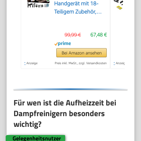
Handgerät mit 18-
Teiligem Zubehör,
2500W & 9s Turbo-
Dampf mit 5 BAR
99,99 €
67,48 €
Druck – 99,99%
Reinigung & 100%
Natürlich,Steam
Bei Amazon ansehen
Cleaner für Boden,
*
Anzeige
Preis inkl. MwSt., zzgl. Versandkosten
*
Anzeige
Küche, Bad, Fenster,
Polster & Auto
Für wen ist die Aufheizzeit bei
Dampfreinigern besonders
wichtig?
Gelegenheitsnutzer