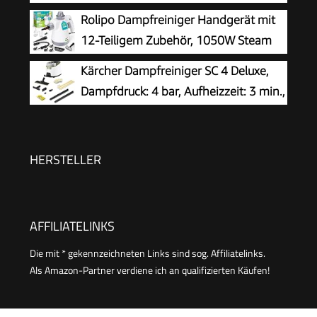
2500W & 9s Turbo-Dampf mit 5 BAR
Rolipo Dampfreiniger Handgerät mit
Polstermöbel,Fenster,Auto
Druck – 99,99% Reinigung & 100%
12-Teiligem Zubehör, 1050W Steam
Natürlich,Steam Cleaner für Boden, Küche, Bad,
Cleaner für Haushalt, Küche, Bad,
Kärcher Dampfreiniger SC 4 Deluxe,
Fenster, Polster & Auto
Fenster, Polster & Auto–100% Chemiefrei,
Dampfdruck: 4 bar, Aufheizzeit: 3 min.,
Hochdruck-Dampf gegen Schmutz Fett &
Fläche: ca. 130 m², Tank: 0,5 l + 1,3 l,
Bakterien
inkl. Bodenreinigungsset EasyFix, Düsen,
Mikrofaser-Überzug und Bürsten, Weiß
HERSTELLER
AFFILIATELINKS
Die mit * gekennzeichneten Links sind sog. Affiliatelinks.
Als Amazon-Partner verdiene ich an qualifizierten Käufen!