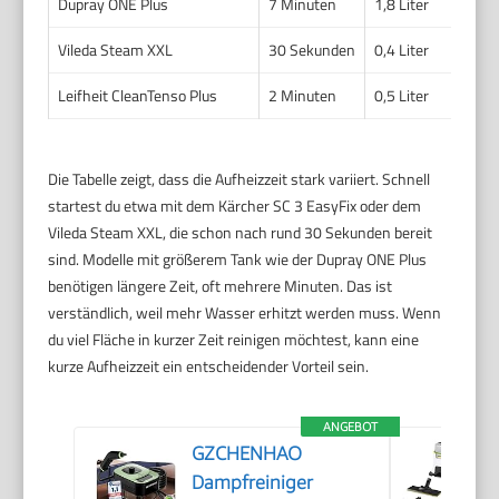
Dupray ONE Plus
7 Minuten
1,8 Liter
1600
Vileda Steam XXL
30 Sekunden
0,4 Liter
1400
Leifheit CleanTenso Plus
2 Minuten
0,5 Liter
1300
Die Tabelle zeigt, dass die Aufheizzeit stark variiert. Schnell
startest du etwa mit dem Kärcher SC 3 EasyFix oder dem
Vileda Steam XXL, die schon nach rund 30 Sekunden bereit
sind. Modelle mit größerem Tank wie der Dupray ONE Plus
benötigen längere Zeit, oft mehrere Minuten. Das ist
verständlich, weil mehr Wasser erhitzt werden muss. Wenn
du viel Fläche in kurzer Zeit reinigen möchtest, kann eine
kurze Aufheizzeit ein entscheidender Vorteil sein.
ANGEBOT
GZCHENHAO
Dampfreiniger