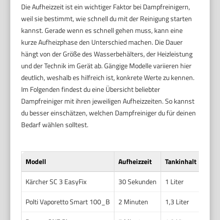
Die Aufheizzeit ist ein wichtiger Faktor bei Dampfreinigern,
weil sie bestimmt, wie schnell du mit der Reinigung starten
kannst. Gerade wenn es schnell gehen muss, kann eine
kurze Aufheizphase den Unterschied machen. Die Dauer
hängt von der Größe des Wasserbehälters, der Heizleistung
und der Technik im Gerät ab. Gängige Modelle variieren hier
deutlich, weshalb es hilfreich ist, konkrete Werte zu kennen.
Im Folgenden findest du eine Übersicht beliebter
Dampfreiniger mit ihren jeweiligen Aufheizzeiten. So kannst
du besser einschätzen, welchen Dampfreiniger du für deinen
Bedarf wählen solltest.
Modell
Aufheizzeit
Tankinhalt
Leis
Kärcher SC 3 EasyFix
30 Sekunden
1 Liter
1900
Polti Vaporetto Smart 100_B
2 Minuten
1,3 Liter
1500