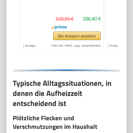
min., Fläche: ca. 130
m², Tank: 0,5 l + 1,3 l,
329,99 €
286,40 €
inkl.
Bodenreinigungsset
EasyFix, Düsen,
Bei Amazon ansehen
Mikrofaser-Überzug
*
Anzeige
Preis inkl. MwSt., zzgl. Versandkosten
*
Anzeige
und Bürsten, Weiß
Typische Alltagssituationen, in
denen die Aufheizzeit
entscheidend ist
Plötzliche Flecken und
Verschmutzungen im Haushalt