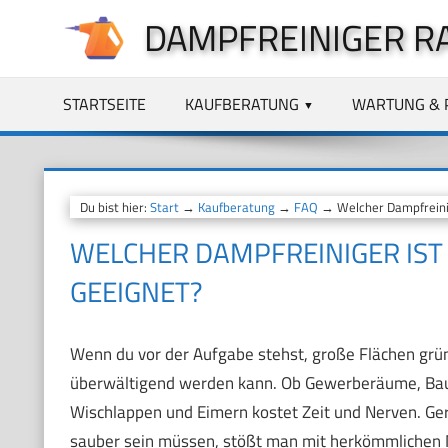
Zum
DAMPFREINIGER R
Inhalt
springen
STARTSEITE
KAUFBERATUNG
WARTUNG & 
Du bist hier:
Start
→
Kaufberatung
→
FAQ
→ Welcher Dampfreinig
WELCHER DAMPFREINIGER IST 
EEIGNET?
Wenn du vor der Aufgabe stehst, große Flächen gründ
überwältigend werden kann. Ob Gewerberäume, Baus
Wischlappen und Eimern kostet Zeit und Nerven. Ger
sauber sein müssen, stößt man mit herkömmlichen M