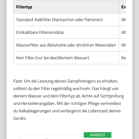
Filtertyp
Empfohle
Standard-Kalkfilter (Kartuschen oder Patronen)
Alle 3 bi
Entkalkbare Filtereinsätze
Alle 6 Mo
Wasserfilter aus Aktivkohle oder ähnlichen Materialien
Alle 3 bi
Kein Filter (nur bei destilliertem Wasser)
Kein Wech
Fazit: Um die Leistung deines Dampfreinigers zu erhalten,
solltest du den Filter regelmäßig wechseln. Das hängt von
deinem Wasser und dem Filtertyp ab. Achte auf Sichtprüfung
und Herstellerangaben. Mit der richtigen Pflege vermeidest
du Kalkablagerungen und verlängerst die Lebenszeit deines
Geräts.
ANGEBOT