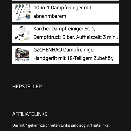
Auto, Küche, Bad, Polster | chemiefrei |
10-in-1 Dampfreiniger mit
Steam Cleaner | 360° Dampfdüse | Handgerät
abnehmbarem
mit 5 m Kabel & Zubehör | DR 3653
Handgerät,Handdampfreiniger
Kärcher Dampfreiniger SC 1,
Zubehör
Dampfdruck: 3 bar, Aufheizzeit: 3 min.,
Leistung: 1.200 W, Flächenleistung: 20
GZCHENHAO Dampfreiniger
m², Tank: 200 ml, mit Hand-, Punktstrahl- und
Handgerät mit 18-Teiligem Zubehör,
Powerdüse, Mikrofaser-Überzug und Rundbürste
2500W & 9s Turbo-Dampf mit 5 BAR
Druck – 99,99% Reinigung & 100%
Natürlich,Steam Cleaner für Boden, Küche, Bad,
HERSTELLER
Fenster, Polster & Auto
AFFILIATELINKS
Die mit * gekennzeichneten Links sind sog. Affiliatelinks.