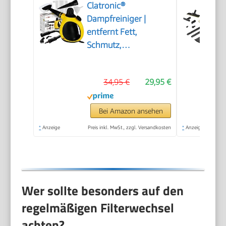
Clatronic®
Dampfreiniger |
entfernt Fett,
Schmutz,
Verunreinigungen |
für Auto, Küche, Bad,
34,95 €
29,95 €
Polster | chemiefrei |
Steam Cleaner | 360°
Dampfdüse |
Bei Amazon ansehen
Handgerät mit 5 m
*
Anzeige
Preis inkl. MwSt., zzgl. Versandkosten
*
Anzeige
Kabel & Zubehör | DR
3653
Wer sollte besonders auf den
regelmäßigen Filterwechsel
achten?