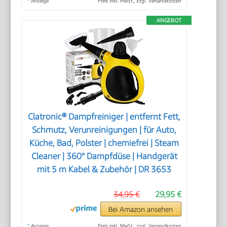
*
Anzeige
Preis inkl. MwSt., zzgl. Versandkosten
ANGEBOT
Clatronic® Dampfreiniger | entfernt Fett,
Schmutz, Verunreinigungen | für Auto,
Küche, Bad, Polster | chemiefrei | Steam
Cleaner | 360° Dampfdüse | Handgerät
mit 5 m Kabel & Zubehör | DR 3653
34,95 €
29,95 €
Bei Amazon ansehen
*
Anzeige
Preis inkl. MwSt., zzgl. Versandkosten