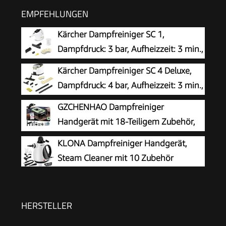
EMPFEHLUNGEN
Kärcher Dampfreiniger SC 1,
Dampfdruck: 3 bar, Aufheizzeit: 3 min.,
Leistung: 1.200 W, Flächenleistung: 20
Kärcher Dampfreiniger SC 4 Deluxe,
m², Tank: 200 ml, mit Hand-, Punktstrahl- und
Dampfdruck: 4 bar, Aufheizzeit: 3 min.,
Powerdüse, Mikrofaser-Überzug und Rundbürste
Fläche: ca. 130 m², Tank: 0,5 l + 1,3 l,
GZCHENHAO Dampfreiniger
inkl. Bodenreinigungsset EasyFix, Düsen,
Handgerät mit 18-Teiligem Zubehör,
Mikrofaser-Überzug und Bürsten, Weiß
2500W & 9s Turbo-Dampf mit 5 BAR
KLONA Dampfreiniger Handgerät,
Druck – 99,99% Reinigung & 100%
Steam Cleaner mit 10 Zubehör
Natürlich,Steam Cleaner für Boden, Küche, Bad,
Fenster, Polster & Auto
HERSTELLER