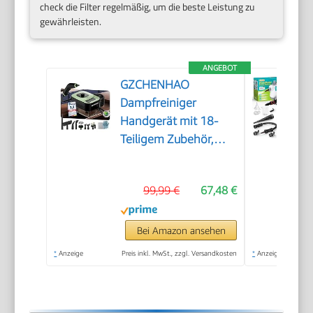
check die Filter regelmäßig, um die beste Leistung zu
gewährleisten.
ANGEBOT
GZCHENHAO
Dampfreiniger
Handgerät mit 18-
Teiligem Zubehör,
2500W & 9s Turbo-
Dampf mit 5 BAR
99,99 €
67,48 €
Druck – 99,99%
Reinigung & 100%
Natürlich,Steam
Bei Amazon ansehen
Cleaner für Boden,
*
Anzeige
Preis inkl. MwSt., zzgl. Versandkosten
*
Anzeige
Küche, Bad, Fenster,
Polster & Auto