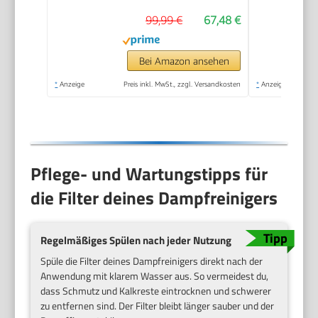
Dampf mit 5 BAR
99,99 €
67,48 €
Druck – 99,99%
Reinigung & 100%
Natürlich,Steam
Bei Amazon ansehen
Cleaner für Boden,
*
Anzeige
Preis inkl. MwSt., zzgl. Versandkosten
*
Anzeige
Küche, Bad, Fenster,
Polster & Auto
Pflege- und Wartungstipps für
die Filter deines Dampfreinigers
Regelmäßiges Spülen nach jeder Nutzung
Spüle die Filter deines Dampfreinigers direkt nach der
Anwendung mit klarem Wasser aus. So vermeidest du,
dass Schmutz und Kalkreste eintrocknen und schwerer
zu entfernen sind. Der Filter bleibt länger sauber und der