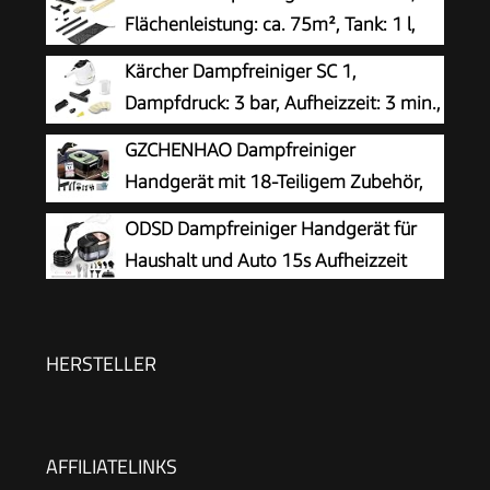
Flächenleistung: ca. 75m², Tank: 1 l,
Dampfdruck: max. 3,2 bar, Aufheizzeit:
Kärcher Dampfreiniger SC 1,
6,5 min., Heizleistung: 1.500 W, mit
Dampfdruck: 3 bar, Aufheizzeit: 3 min.,
Bodenreinigungsset EasyFix und 3 Düsen,Single
Leistung: 1.200 W, Flächenleistung: 20
GZCHENHAO Dampfreiniger
m², Tank: 200 ml, mit Hand-, Punktstrahl- und
Handgerät mit 18-Teiligem Zubehör,
Powerdüse, Mikrofaser-Überzug und Rundbürste
2500W & 9s Turbo-Dampf mit 5 BAR
ODSD Dampfreiniger Handgerät für
Druck – 99,99% Reinigung & 100%
Haushalt und Auto 15s Aufheizzeit
Natürlich,Steam Cleaner für Boden, Küche, Bad,
Fenster, Polster & Auto
HERSTELLER
AFFILIATELINKS