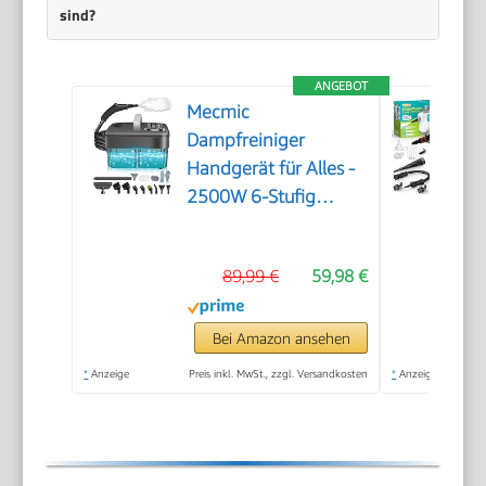
sind?
ANGEBOT
Mecmic
Dampfreiniger
Handgerät für Alles -
2500W 6-Stufig
Einstellbar, 1,6L
Wassertank, 120 °C
89,99 €
59,98 €
Dampf, 15s
Aufheizzeit, Tragbar
mit 10 Zubehörteilen,
Bei Amazon ansehen
Dampfreinigung für
*
Anzeige
Preis inkl. MwSt., zzgl. Versandkosten
*
Anzeige
Boden,
Polstermöbel,Fenster,Auto