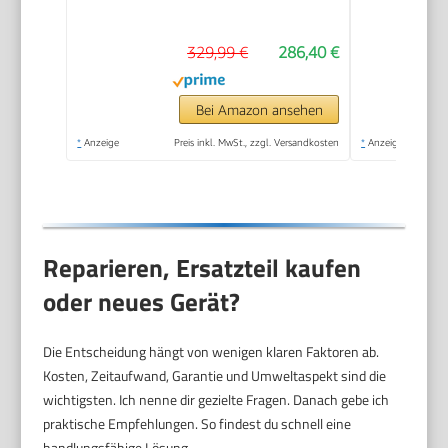
min., Fläche: ca. 130
m², Tank: 0,5 l + 1,3 l,
329,99 €
286,40 €
inkl.
Bodenreinigungsset
EasyFix, Düsen,
Bei Amazon ansehen
Mikrofaser-Überzug
*
Anzeige
Preis inkl. MwSt., zzgl. Versandkosten
*
Anzeige
und Bürsten, Weiß
Reparieren, Ersatzteil kaufen
oder neues Gerät?
Die Entscheidung hängt von wenigen klaren Faktoren ab.
Kosten, Zeitaufwand, Garantie und Umweltaspekt sind die
wichtigsten. Ich nenne dir gezielte Fragen. Danach gebe ich
praktische Empfehlungen. So findest du schnell eine
handlungsfähige Lösung.