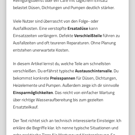
Reinigungsdienst oder ein Café mit täglichem Einsatz
belastet Düsen, Dichtungen und Pumpen deutlich stärker.
Viele Nutzer sind überrascht von den Folge- oder
Ausfallkosten. Eine verstopfte
Ersatzdüse
kann
Einsatzzeiten verlängern. Defekte
Verschleißteile
führen zu
Ausfallzeiten und oft teureren Reparaturen. Ohne Planung
entstehen unerwartete Kosten.
In diesem Artikel lernst du, welche Teile am schnellsten
verschleißen. Du erfährst typische
Austauschintervalle
. Du
bekommst konkrete
Preisspannen
für Düsen, Dichtungen,
Heizelemente und Pumpen. Außerdem zeige ich dir sinnvolle
Einsparmöglichkeiten
. Das reicht von einfacher Wartung
über richtige Wasseraufbereitung bis zum gezielten
Ersatzteilkauf.
Der Text richtet sich an technisch interessierte Einsteiger. Ich
erkläre die Begriffe klar. Ich nenne typische Situationen und
gebe praktische Tipps für Wartung und Kostenplanung. So