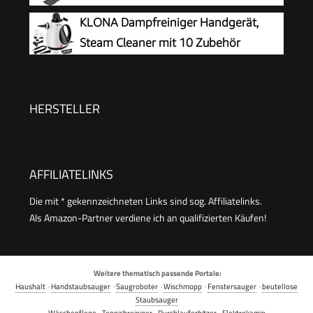
Dampfdruck: max. 3,2 bar, Aufheizzeit:
KLONA Dampfreiniger Handgerät,
6,5 min., Heizleistung: 1.500 W, mit
Steam Cleaner mit 10 Zubehör
Bodenreinigungsset EasyFix und 3 Düsen,Single
HERSTELLER
AFFILIATELINKS
Die mit * gekennzeichneten Links sind sog. Affiliatelinks.
Als Amazon-Partner verdiene ich an qualifizierten Käufen!
Weitere thematisch passende Portale:
Haushalt
·
Handstaubsauger
·
Saugroboter
·
Wischmopp
·
Fenstersauger
·
beutellose
Staubsauger
Wäschepflege
·
Teppichreiniger
·
Durchlauferhitzer
·
Elektrokamin