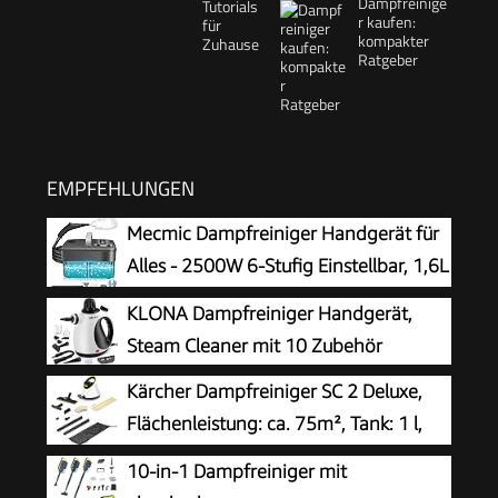
Dampfreinige
r kaufen:
kompakter
Ratgeber
EMPFEHLUNGEN
Mecmic Dampfreiniger Handgerät für
Alles - 2500W 6-Stufig Einstellbar, 1,6L
Wassertank, 120 °C Dampf, 15s
KLONA Dampfreiniger Handgerät,
Aufheizzeit, Tragbar mit 10 Zubehörteilen,
Steam Cleaner mit 10 Zubehör
Dampfreinigung für Boden,
Kärcher Dampfreiniger SC 2 Deluxe,
Polstermöbel,Fenster,Auto
Flächenleistung: ca. 75m², Tank: 1 l,
Dampfdruck: max. 3,2 bar, Aufheizzeit:
10-in-1 Dampfreiniger mit
6,5 min., Heizleistung: 1.500 W, mit