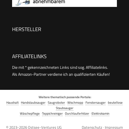
abnehmbarem
Bodenreinigungsset EasyFix und 3 Düsen,Single
Handgerät,Handdampfreiniger
Zubehör
HERSTELLER
AFFILIATELINKS
Die mit * gekennzeichneten Links sind sog. Affiliatelinks.
Als Amazon-Partner verdiene ich an qualifizierten Käufen!
Weitere thematisch passende Portale:
Haushalt
·
Handstaubsauger
·
Saugroboter
·
Wischmopp
·
Fenstersauger
·
beutellose
Staubsauger
Wäschepflege
·
Teppichreiniger
·
Durchlauferhitzer
·
Elektrokamin
© 2023-2026
Ostsee-Ventures UG
Datenschutz
·
Impressum