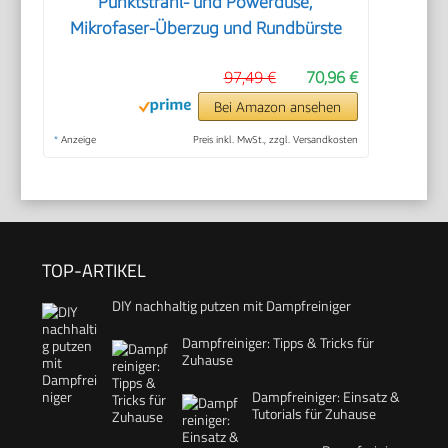
Punktstrahl- und Powerdüse,
Mikrofaser-Überzug und Rundbürste
97,49 €
70,96 €
Bei Amazon ansehen
*
Anzeige
Preis inkl. MwSt., zzgl. Versandkosten
TOP-ARTIKEL
DIY nachhaltig putzen mit Dampfreiniger
Dampfreiniger: Tipps & Tricks für
Zuhause
Dampfreiniger: Einsatz &
Tutorials für Zuhause