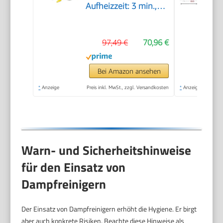
Aufheizzeit: 3 min.,
Leistung: 1.200 W,
Flächenleistung: 20
97,49 €
70,96 €
m², Tank: 200 ml, mit
Hand-, Punktstrahl-
und Powerdüse,
Bei Amazon ansehen
Mikrofaser-Überzug
*
Anzeige
Preis inkl. MwSt., zzgl. Versandkosten
*
Anzeige
und Rundbürste
Warn- und Sicherheitshinweise
für den Einsatz von
Dampfreinigern
Der Einsatz von Dampfreinigern erhöht die Hygiene. Er birgt
aber auch konkrete Risiken. Beachte diese Hinweise als