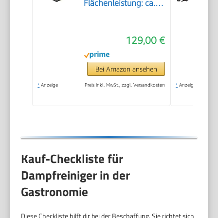
Flächenleistung: ca.
75m², Tank: 1 l,
Dampfdruck: max. 3,2
129,00 €
bar, Aufheizzeit: 6,5
min., Heizleistung:
1.500 W, mit
Bei Amazon ansehen
Bodenreinigungsset
*
Anzeige
Preis inkl. MwSt., zzgl. Versandkosten
*
Anzeige
EasyFix und 3
Düsen,Single
Kauf-Checkliste für
Dampfreiniger in der
Gastronomie
Diese Checkliste hilft dir bei der Beschaffung. Sie richtet sich