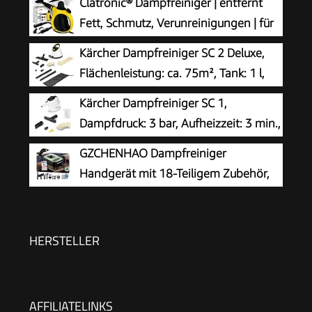
Clatronic® Dampfreiniger | entfernt
Fett, Schmutz, Verunreinigungen | für
Auto, Küche, Bad, Polster | chemiefrei |
Kärcher Dampfreiniger SC 2 Deluxe,
Steam Cleaner | 360° Dampfdüse | Handgerät
Flächenleistung: ca. 75m², Tank: 1 l,
mit 5 m Kabel & Zubehör | DR 3653
Dampfdruck: max. 3,2 bar, Aufheizzeit:
Kärcher Dampfreiniger SC 1,
6,5 min., Heizleistung: 1.500 W, mit
Dampfdruck: 3 bar, Aufheizzeit: 3 min.,
Bodenreinigungsset EasyFix und 3 Düsen,Single
Leistung: 1.200 W, Flächenleistung: 20
GZCHENHAO Dampfreiniger
m², Tank: 200 ml, mit Hand-, Punktstrahl- und
Handgerät mit 18-Teiligem Zubehör,
Powerdüse, Mikrofaser-Überzug und Rundbürste
2500W & 9s Turbo-Dampf mit 5 BAR
Druck – 99,99% Reinigung & 100%
Natürlich,Steam Cleaner für Boden, Küche, Bad,
HERSTELLER
Fenster, Polster & Auto
AFFILIATELINKS