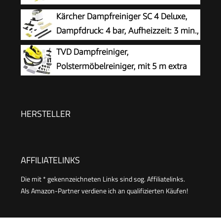
mit 5 m Kabel & Zubehör | DR 3653
Leistung: 1.200 W, Flächenleistung: 20
Kärcher Dampfreiniger SC 4 Deluxe,
m², Tank: 200 ml, mit Hand-, Punktstrahl- und
Dampfdruck: 4 bar, Aufheizzeit: 3 min.,
Powerdüse, Mikrofaser-Überzug und Rundbürste
Fläche: ca. 130 m², Tank: 0,5 l + 1,3 l,
TVD Dampfreiniger,
inkl. Bodenreinigungsset EasyFix, Düsen,
Polstermöbelreiniger, mit 5 m extra
Mikrofaser-Überzug und Bürsten, Weiß
Langem Netzkabel
HERSTELLER
AFFILIATELINKS
Die mit * gekennzeichneten Links sind sog. Affiliatelinks.
Als Amazon-Partner verdiene ich an qualifizierten Käufen!