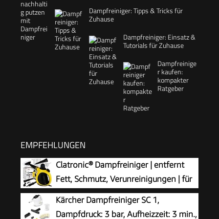
Dampfreiniger: Tipps & Tricks für
Zuhause
Dampfreiniger: Einsatz &
Tutorials für Zuhause
Dampfreinige
r kaufen:
kompakter
Ratgeber
EMPFEHLUNGEN
Clatronic® Dampfreiniger | entfernt
Fett, Schmutz, Verunreinigungen | für
Auto, Küche, Bad, Polster | chemiefrei |
Kärcher Dampfreiniger SC 1,
Steam Cleaner | 360° Dampfdüse | Handgerät
Dampfdruck: 3 bar, Aufheizzeit: 3 min.,