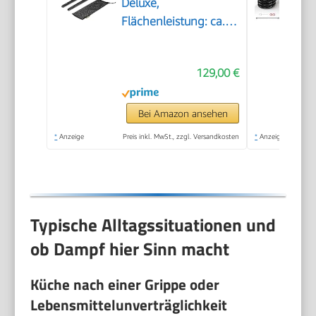
Deluxe,
Flächenleistung: ca.
75m², Tank: 1 l,
Dampfdruck: max. 3,2
129,00 €
bar, Aufheizzeit: 6,5
min., Heizleistung:
1.500 W, mit
Bei Amazon ansehen
Bodenreinigungsset
*
Anzeige
Preis inkl. MwSt., zzgl. Versandkosten
*
Anzeige
EasyFix und 3
Düsen,Single
Typische Alltagssituationen und
ob Dampf hier Sinn macht
Küche nach einer Grippe oder
Lebensmittelunverträglichkeit