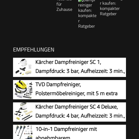
r kaufen:
kompakter
Ratgeber
EMPFEHLUNGEN
Kärcher Dampfreiniger SC 1,
Dampfdruck: 3 bar, Aufheizzeit: 3 min.,
Leistung: 1.200 W, Flächenleistung: 20
TVD Dampfreiniger,
m², Tank: 200 ml, mit Hand-, Punktstrahl- und
Polstermöbelreiniger, mit 5 m extra
Powerdüse, Mikrofaser-Überzug und Rundbürste
Langem Netzkabel
Kärcher Dampfreiniger SC 4 Deluxe,
Dampfdruck: 4 bar, Aufheizzeit: 3 min.,
Fläche: ca. 130 m², Tank: 0,5 l + 1,3 l,
10-in-1 Dampfreiniger mit
inkl. Bodenreinigungsset EasyFix, Düsen,
abnehmbarem