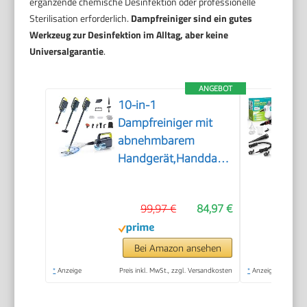
ergänzende chemische Desinfektion oder professionelle
Sterilisation erforderlich.
Dampfreiniger sind ein gutes
Werkzeug zur Desinfektion im Alltag, aber keine
Universalgarantie
.
ANGEBOT
10-in-1
Dampfreiniger mit
abnehmbarem
Handgerät,Handdampfreiniger
Zubehör
99,97 €
84,97 €
Bei Amazon ansehen
*
Anzeige
Preis inkl. MwSt., zzgl. Versandkosten
*
Anzeige