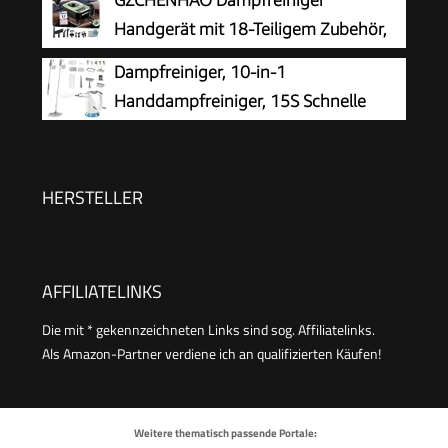
GZCHENHAO Dampfreiniger
Polstermöbel,Fenster,Auto
Steam Cleaner | 360° Dampfdüse | Handgerät
Handgerät mit 18-Teiligem Zubehör,
mit 5 m Kabel & Zubehör | DR 3653
2500W & 9s Turbo-Dampf mit 5 BAR
Dampfreiniger, 10-in-1
Druck – 99,99% Reinigung & 100%
Handdampfreiniger, 15S Schnelle
Natürlich,Steam Cleaner für Boden, Küche, Bad,
Aufheizung Dampfwischer, 450 ml
Fenster, Polster & Auto
Druck-Mehrzweckdampfreiniger, 1500 W,
chemikalienfreier für den Heimgebrauch,
HERSTELLER
Reinigung von Böden, Fliesen, Fenst
AFFILIATELINKS
Die mit * gekennzeichneten Links sind sog. Affiliatelinks.
Als Amazon-Partner verdiene ich an qualifizierten Käufen!
Weitere thematisch passende Portale: