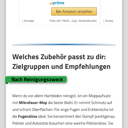
Bodenreinigungsset
EasyFix, Düsen,
Bei Amazon ansehen
Mikrofaser-Überzug
*
Anzeige
Preis inkl. MwSt., zzgl. Versandkosten
*
Anzeige
und Bürsten, Weiß
Welches Zubehör passt zu dir:
Zielgruppen und Empfehlungen
Nach Reinigungszweck
Wenn du vor allem Hartböden reinigst, ist ein Moppaufsatz
mit
Mikrofaser-Mop
die beste Wahl. Er nimmt Schmutz auf
und schont Oberflächen. Für enge Fugen und Eckbereiche ist
die
Fugendüse
ideal. Sie konzentriert den Dampf punktgenau.
Polster und Autositze brauchen eine weiche Polsterdüse. Sie