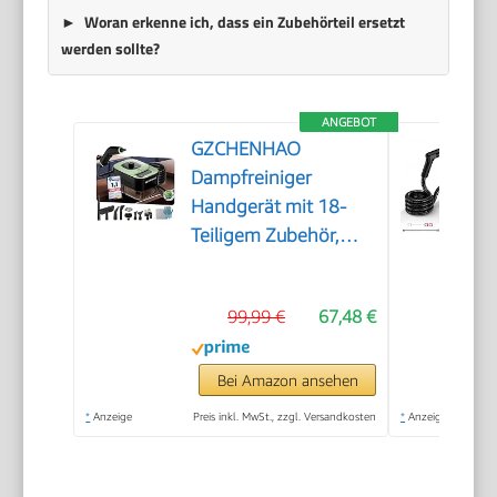
Woran erkenne ich, dass ein Zubehörteil ersetzt
werden sollte?
ANGEBOT
GZCHENHAO
Dampfreiniger
Handgerät mit 18-
Teiligem Zubehör,
2500W & 9s Turbo-
Dampf mit 5 BAR
99,99 €
67,48 €
Druck – 99,99%
Reinigung & 100%
Natürlich,Steam
Bei Amazon ansehen
Cleaner für Boden,
*
Anzeige
Preis inkl. MwSt., zzgl. Versandkosten
*
Anzeige
Küche, Bad, Fenster,
Polster & Auto