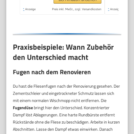
Handgerät mit 5 m
*
Anzeige
Preis inkl. MwSt., zzgl. Versandkosten
*
Anzeige
Kabel & Zubehör | DR
3653
Praxisbeispiele: Wann Zubehör
den Unterschied macht
Fugen nach dem Renovieren
Du hast die Fliesenfugen nach der Renovierung gesehen. Der
Zementschleier und eingetrockneter Schmutz lassen sich
mit einem normalen Wischmopp nicht entfernen. Die
Fugendüse
bringt hier den Unterschied. Konzentrierter
Dampf löst Ablagerungen. Eine harte Rundbürste entfernt
Rückstände ohne die Fliese zu beschädigen. Arbeite in kurzen
Abschnitten. Lasse den Dampf etwas einwirken. Danach