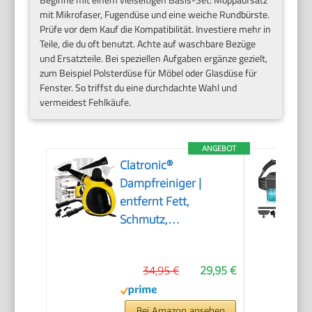
mit Mikrofaser, Fugendüse und eine weiche Rundbürste.
Prüfe vor dem Kauf die Kompatibilität. Investiere mehr in
Teile, die du oft benutzt. Achte auf waschbare Bezüge
und Ersatzteile. Bei speziellen Aufgaben ergänze gezielt,
zum Beispiel Polsterdüse für Möbel oder Glasdüse für
Fenster. So triffst du eine durchdachte Wahl und
vermeidest Fehlkäufe.
ANGEBOT
Clatronic®
Dampfreiniger |
entfernt Fett,
Schmutz,
Verunreinigungen |
für Auto, Küche, Bad,
34,95 €
29,95 €
Polster | chemiefrei |
Steam Cleaner | 360°
Dampfdüse |
Bei Amazon ansehen