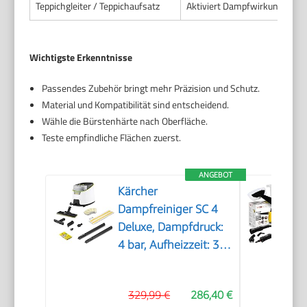
Teppichgleiter / Teppichaufsatz
Aktiviert Dampfwirkung auf K
Wichtigste Erkenntnisse
Passendes Zubehör bringt mehr Präzision und Schutz.
Material und Kompatibilität sind entscheidend.
Wähle die Bürstenhärte nach Oberfläche.
Teste empfindliche Flächen zuerst.
ANGEBOT
Kärcher
Dampfreiniger SC 4
Deluxe, Dampfdruck:
4 bar, Aufheizzeit: 3
min., Fläche: ca. 130
m², Tank: 0,5 l + 1,3 l,
329,99 €
286,40 €
inkl.