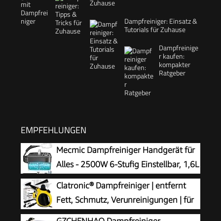
Zuhause
Dampfreiniger: Einsatz &
Tutorials für Zuhause
Dampfreinige
r kaufen:
kompakter
Ratgeber
EMPFEHLUNGEN
Mecmic Dampfreiniger Handgerät für
Alles - 2500W 6-Stufig Einstellbar, 1,6L
Wassertank, 120 °C Dampf, 15s
Clatronic® Dampfreiniger | entfernt
Aufheizzeit, Tragbar mit 10 Zubehörteilen,
Fett, Schmutz, Verunreinigungen | für
Dampfreinigung für Boden,
Auto, Küche, Bad, Polster | chemiefrei |