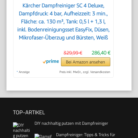
Kärcher Dampfreiniger SC 4 Deluxe,
Dampfdruck: 4 bar, Aufheizzeit: 3 min.,
Fläche: ca. 130 m², Tank: 0,5 l + 1,3 l,
inkl. Bodenreinigungsset EasyFix, Düsen,
Mikrofaser-Überzug und Bürsten, Weiß
329,99 €
286,40 €
Bei Amazon ansehen
*
Anzeige
Preis inkl. MwSt., zzgl. Versandkosten
TOP-ARTIKEL
DIY nachhaltig putzen mit Dampfreiniger
Dampfreiniger: Tipps & Tricks für